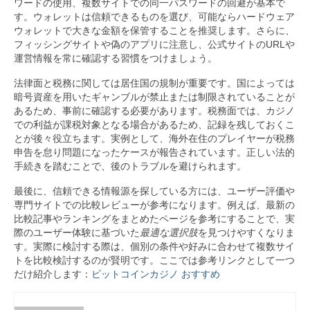
ワードの使用、複数サイトでの同一パスワードの回避が基本で
す。ウォレットは信頼できるものを選び、可能ならハードウェア
ウォレットで大きな金額を保管することを推奨します。さらに、
フィッシングサイトや偽のアプリに注意し、公式サイトのURLや
運営情報を常に確認する習慣をつけましょう。
法律面と税務に関しては居住国の規制が重要です。国によっては
暗号資産を用いたギャンブルが禁止または制限されていることが
あるため、事前に確認する必要があります。税務面では、カジノ
での利益が課税対象となる場合があるため、記録を残しておくこ
とが後々役立ちます。実例として、海外在住のプレイヤーが税務
申告を怠り問題になったケースが報告されています。正しい法的
手続きを踏むことで、後のトラブルを避けられます。
最後に、信頼できる情報源を探している方には、ユーザー評価や
専門サイトでの比較レビューが参考になります。例えば、最新の
比較記事やランキングをまとめたページを参考にすることで、実
際のユーザー体験に基づいた
最適な選択肢
を見つけやすくなりま
す。実際に検討する際は、個別の条件や好みに合わせて複数サイ
トを比較検討するのが賢明です。ここでは参考リンクとして一つ
だけ紹介します：
ビットコインカジノ おすすめ