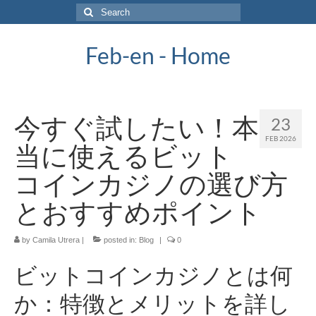
Search
for:
Feb-en - Home
今すぐ試したい！本
23
FEB 2026
当に使えるビット
コインカジノの選び方
とおすすめポイント
by
Camila Utrera
|
posted in:
Blog
|
0
ビットコインカジノとは何
か：特徴とメリットを詳し