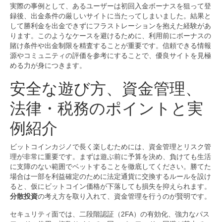
実際の事例として、あるユーザーは初回入金ボーナスを狙って登
録後、出金条件の厳しいサイトに当たってしまいました。結果と
して勝利金を出金できずにフラストレーションを抱えた経験があ
ります。このようなケースを避けるために、利用前にボーナスの
賭け条件や出金制限を精査することが重要です。信頼できる情報
源やコミュニティの評価を参考にすることで、優良サイトを見極
める力が身につきます。
安全な遊び方、資金管理、
法律・税務のポイントと実
例紹介
ビットコインカジノで長く楽しむためには、資金管理とリスク管
理が非常に重要です。まずは遊ぶ前に予算を決め、負けても生活
に支障のない範囲でベットすることを徹底してください。勝てた
場合は一部を利益確定のために法定通貨に交換するルールを設け
ると、仮にビットコイン価格が下落しても損失を抑えられます。
分散投資
の考え方を取り入れて、資金管理を行うのが賢明です。
セキュリティ面では、二段階認証（2FA）の有効化、強力なパス