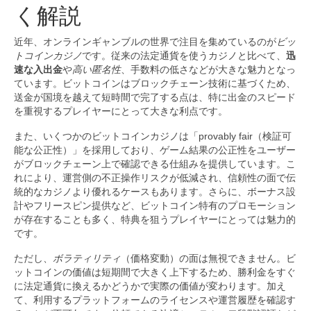
く解説
近年、オンラインギャンブルの世界で注目を集めているのが
ビッ
トコインカジノ
です。従来の法定通貨を使うカジノと比べて、
迅
速な入出金
や
高い匿名性
、手数料の低さなどが大きな魅力となっ
ています。ビットコインはブロックチェーン技術に基づくため、
送金が国境を越えて短時間で完了する点は、特に出金のスピード
を重視するプレイヤーにとって大きな利点です。
また、いくつかのビットコインカジノは「provably fair（検証可
能な公正性）」を採用しており、ゲーム結果の公正性をユーザー
がブロックチェーン上で確認できる仕組みを提供しています。こ
れにより、運営側の不正操作リスクが低減され、信頼性の面で伝
統的なカジノより優れるケースもあります。さらに、ボーナス設
計やフリースピン提供など、ビットコイン特有のプロモーション
が存在することも多く、特典を狙うプレイヤーにとっては魅力的
です。
ただし、
ボラティリティ
（価格変動）の面は無視できません。ビ
ットコインの価値は短期間で大きく上下するため、勝利金をすぐ
に法定通貨に換えるかどうかで実際の価値が変わります。加え
て、利用するプラットフォームのライセンスや運営履歴を確認す