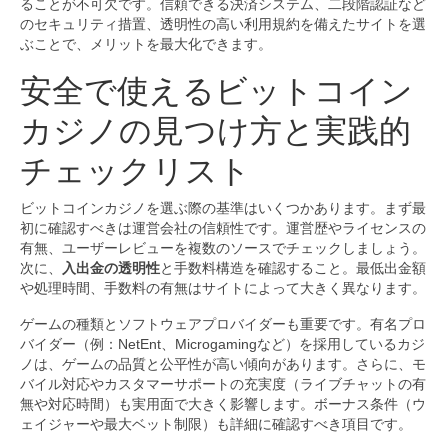
ることが不可欠です。信頼できる決済システム、二段階認証など
のセキュリティ措置、透明性の高い利用規約を備えたサイトを選
ぶことで、メリットを最大化できます。
安全で使えるビットコイン
カジノの見つけ方と実践的
チェックリスト
ビットコインカジノを選ぶ際の基準はいくつかあります。まず最
初に確認すべきは運営会社の信頼性です。運営歴やライセンスの
有無、ユーザーレビューを複数のソースでチェックしましょう。
次に、
入出金の透明性
と手数料構造を確認すること。最低出金額
や処理時間、手数料の有無はサイトによって大きく異なります。
ゲームの種類とソフトウェアプロバイダーも重要です。有名プロ
バイダー（例：NetEnt、Microgamingなど）を採用しているカジ
ノは、ゲームの品質と公平性が高い傾向があります。さらに、モ
バイル対応やカスタマーサポートの充実度（ライブチャットの有
無や対応時間）も実用面で大きく影響します。ボーナス条件（ウ
ェイジャーや最大ベット制限）も詳細に確認すべき項目です。