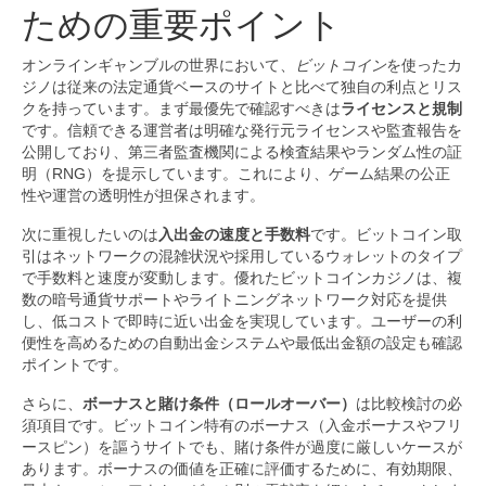
ための重要ポイント
オンラインギャンブルの世界において、
ビットコイン
を使ったカ
ジノは従来の法定通貨ベースのサイトと比べて独自の利点とリス
クを持っています。まず最優先で確認すべきは
ライセンスと規制
です。信頼できる運営者は明確な発行元ライセンスや監査報告を
公開しており、第三者監査機関による検査結果やランダム性の証
明（RNG）を提示しています。これにより、ゲーム結果の公正
性や運営の透明性が担保されます。
次に重視したいのは
入出金の速度と手数料
です。ビットコイン取
引はネットワークの混雑状況や採用しているウォレットのタイプ
で手数料と速度が変動します。優れたビットコインカジノは、複
数の暗号通貨サポートやライトニングネットワーク対応を提供
し、低コストで即時に近い出金を実現しています。ユーザーの利
便性を高めるための自動出金システムや最低出金額の設定も確認
ポイントです。
さらに、
ボーナスと賭け条件（ロールオーバー）
は比較検討の必
須項目です。ビットコイン特有のボーナス（入金ボーナスやフリ
ースピン）を謳うサイトでも、賭け条件が過度に厳しいケースが
あります。ボーナスの価値を正確に評価するために、有効期限、