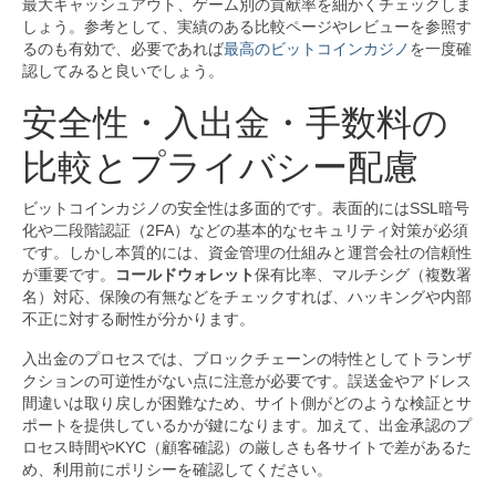
最大キャッシュアウト、ゲーム別の貢献率を細かくチェックしま
しょう。参考として、実績のある比較ページやレビューを参照す
るのも有効で、必要であれば
最高のビットコインカジノ
を一度確
認してみると良いでしょう。
安全性・入出金・手数料の
比較とプライバシー配慮
ビットコインカジノの安全性は多面的です。表面的にはSSL暗号
化や二段階認証（2FA）などの基本的なセキュリティ対策が必須
です。しかし本質的には、資金管理の仕組みと運営会社の信頼性
が重要です。
コールドウォレット
保有比率、マルチシグ（複数署
名）対応、保険の有無などをチェックすれば、ハッキングや内部
不正に対する耐性が分かります。
入出金のプロセスでは、ブロックチェーンの特性としてトランザ
クションの可逆性がない点に注意が必要です。誤送金やアドレス
間違いは取り戻しが困難なため、サイト側がどのような検証とサ
ポートを提供しているかが鍵になります。加えて、出金承認のプ
ロセス時間やKYC（顧客確認）の厳しさも各サイトで差があるた
め、利用前にポリシーを確認してください。