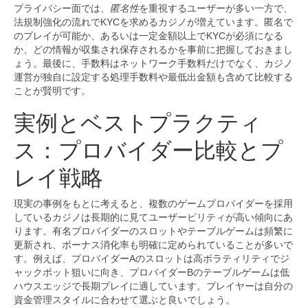
プライバシー面では、
匿名性
を重視するユーザーが多い一方で、
法規制強化の流れでKYCを求めるカジノが増えています。匿名で
のプレイが可能か、あるいは一定金額以上でKYCが必須になる
か、どの情報が収集され保存されるかを事前に把握しておきまし
ょう。最後に、手数料はネットワーク手数料だけでなく、カジノ
運営が独自に設定する処理手数料や最低出金額も含めて比較する
ことが賢明です。
実例とベストプラクティ
ス：プロバイダー比較とプ
レイ戦略
現実の事例をもとに考えると、複数のゲームプロバイダーを採用
しているカジノは長期的に見てユーザービリティが高い傾向にあ
ります。有名プロバイダーのスロットやテーブルゲームは頻繁に
更新され、ボーナス消化率も明確に定められていることが多いで
す。例えば、プロバイダーAのスロットは高ボラティリティでジ
ャックポット狙いに向き、プロバイダーBのテーブルゲームは低
ハウスエッジで長期プレイに適しています。プレイヤーは自分の
資金管理スタイルに合わせて選ぶと良いでしょう。