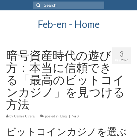
Search
for:
Feb-en - Home
暗号資産時代の遊び
3
FEB 2026
方：本当に信頼でき
る「最高のビットコイ
ンカジノ」を見つける
方法
by
Camila Utrera
|
posted in:
Blog
|
0
ビットコインカジノを選ぶ