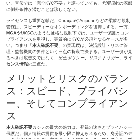
い。宣伝では「完全KYC不要」と謳っていても、
利用規約
の深部
に例外条件が潜むことは珍しくない。
ライセンスも重要な軸だ。CuraçaoやAnjouanなどの柔軟な規制
管轄は、スピーディーなオンボーディングを後押しする。一方、
MGA
や
UKGC
のような厳格な規制下では、ユーザー保護とコン
プライアンスを重視し、実質的にKYCが必須となるケースが多
い。つまり「
本人確認不要
」の実現度は、決済設計・リスク管
理・監督機関の要件という三点の折衷で決まる。ユーザー側が見
るべきは広告文ではなく、
出金ポリシー
、
リスクトリガー
、
ライ
センス情報
の三点だ。
メリットとリスクのバラン
ス：スピード、プライバシ
ー、そしてコンプライアン
ス
本人確認不要
カジノの最大の魅力は、登録の速さとプライバシー
保護だ。個人情報の提供を最小限に抑えられるため、身分証のデ