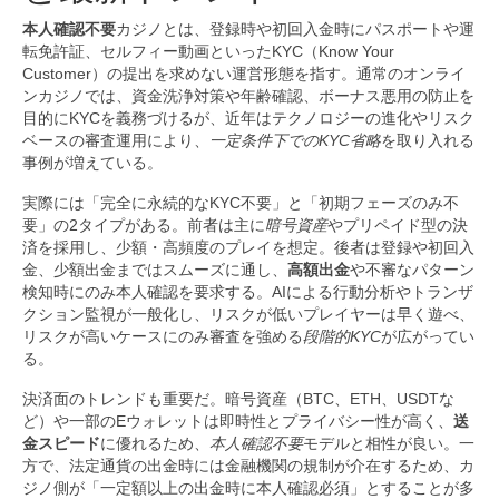
本人確認不要
カジノとは、登録時や初回入金時にパスポートや運
転免許証、セルフィー動画といったKYC（Know Your
Customer）の提出を求めない運営形態を指す。通常のオンライ
ンカジノでは、資金洗浄対策や年齢確認、ボーナス悪用の防止を
目的にKYCを義務づけるが、近年はテクノロジーの進化やリスク
ベースの審査運用により、
一定条件下でのKYC省略
を取り入れる
事例が増えている。
実際には「完全に永続的なKYC不要」と「初期フェーズのみ不
要」の2タイプがある。前者は主に
暗号資産
やプリペイド型の決
済を採用し、少額・高頻度のプレイを想定。後者は登録や初回入
金、少額出金まではスムーズに通し、
高額出金
や不審なパターン
検知時にのみ本人確認を要求する。AIによる行動分析やトランザ
クション監視が一般化し、リスクが低いプレイヤーは早く遊べ、
リスクが高いケースにのみ審査を強める
段階的KYC
が広がってい
る。
決済面のトレンドも重要だ。暗号資産（BTC、ETH、USDTな
ど）や一部のEウォレットは即時性とプライバシー性が高く、
送
金スピード
に優れるため、
本人確認不要
モデルと相性が良い。一
方で、法定通貨の出金時には金融機関の規制が介在するため、カ
ジノ側が「一定額以上の出金時に本人確認必須」とすることが多