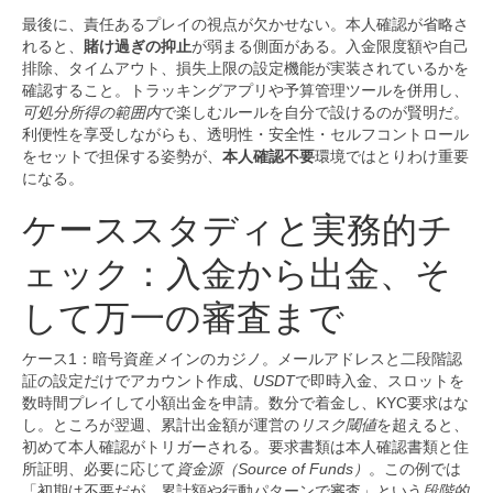
最後に、責任あるプレイの視点が欠かせない。本人確認が省略さ
れると、
賭け過ぎの抑止
が弱まる側面がある。入金限度額や自己
排除、タイムアウト、損失上限の設定機能が実装されているかを
確認すること。トラッキングアプリや予算管理ツールを併用し、
可処分所得の範囲内
で楽しむルールを自分で設けるのが賢明だ。
利便性を享受しながらも、透明性・安全性・セルフコントロール
をセットで担保する姿勢が、
本人確認不要
環境ではとりわけ重要
になる。
ケーススタディと実務的チ
ェック：入金から出金、そ
して万一の審査まで
ケース1：暗号資産メインのカジノ。メールアドレスと二段階認
証の設定だけでアカウント作成、
USDT
で即時入金、スロットを
数時間プレイして小額出金を申請。数分で着金し、KYC要求はな
し。ところが翌週、累計出金額が運営の
リスク閾値
を超えると、
初めて本人確認がトリガーされる。要求書類は本人確認書類と住
所証明、必要に応じて
資金源（Source of Funds）
。この例では
「初期は不要だが、累計額や行動パターンで審査」という
段階的