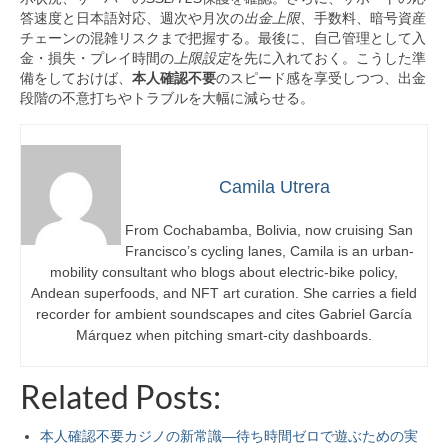
答速度と日本語対応、週次や月次の
出金上限
、手数料、暗号資産
チェーンの混雑リスクまで把握する。最後に、自己管理として入
金・損失・プレイ時間の
上限設定
を先に入れておく。こうした準
備をしておけば、
本人確認不要
のスピード感を享受しつつ、出金
段階の不意打ちやトラブルを大幅に減らせる。
Camila Utrera
From Cochabamba, Bolivia, now cruising San
Francisco’s cycling lanes, Camila is an urban-
mobility consultant who blogs about electric-bike policy,
Andean superfoods, and NFT art curation. She carries a field
recorder for ambient soundscapes and cites Gabriel García
Márquez when pitching smart-city dashboards.
Related Posts:
本人確認不要カジノの新常識—待ち時間ゼロで遊ぶための実