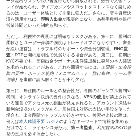
ータ流出リスクや長い審査待ちから解放される。数分で入金・プ
レイが始められ、
ライブカジノ
やスロットをストレスなく楽しめ
るのは、ユーザー体験として非常に強力だ。さらに、暗号資産決
済を活用すれば、
即時入出金
が現実的になり、為替手数料や銀行
営業時間といった制約も和らぐ。
ただし、利便性の裏側には明確なリスクがある。第一に、規制の
柔軟さと
ユーザー保護
の強度はトレードオフになりやすい。審査
が緩い運営は、トラブル時のサポートや資金分別管理、
RNG監
査
・RTP公開の透明性で見劣りする場合がある。第二に、初期は
KYC不要でも、高額出金やボーナス条件達成後に突然の本人確認
を求められることがある。これを回避するには、
上限額・出金段
階の要件・ボーナス規約（ミニマムベット、賭け条件、ゲーム寄
与率）
を事前に読み解くことが不可欠だ。
第三に、居住国のルールとの整合性だ。各国のギャンブル規制や
税制、オンライン決済の要件は異なる。
VPNの使用
が禁止されて
いる運営でアクセス元の齟齬が発見されると、アカウント凍結や
勝利金没収のリスクがある。居住国未対応の支払い手段を使った
場合も、出金段階でトラブルが起きやすい。検索や比較の際は、
例えば
本人確認不要 カジノ
のようなキーワードで情報を集める
だけでなく、
ライセンス発行元
、
第三者監査
、
利用規約のKYC条
項
の三点を必ず照合したい。