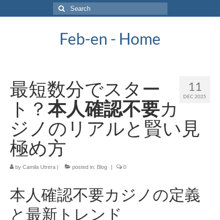
Search
for:
Feb-en - Home
最短数分でスター
11
DEC 2025
ト？
本人確認不要
カ
ジノのリアルと賢い見
極め方
by
Camila Utrera
|
posted in:
Blog
|
0
本人確認不要カジノの定義
と最新トレンド