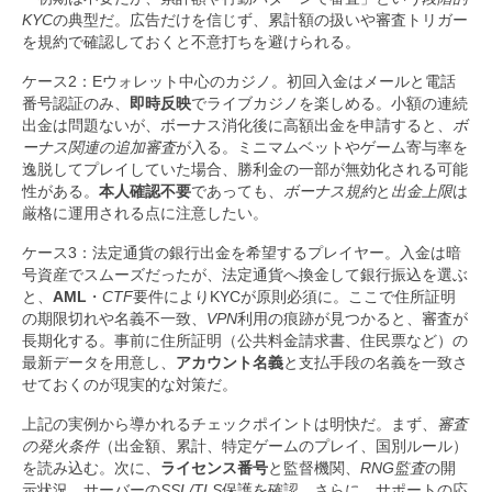
KYC
の典型だ。広告だけを信じず、累計額の扱いや審査トリガー
を規約で確認しておくと不意打ちを避けられる。
ケース2：Eウォレット中心のカジノ。初回入金はメールと電話
番号認証のみ、
即時反映
でライブカジノを楽しめる。小額の連続
出金は問題ないが、ボーナス消化後に高額出金を申請すると、
ボ
ーナス関連の追加審査
が入る。ミニマムベットやゲーム寄与率を
逸脱してプレイしていた場合、勝利金の一部が無効化される可能
性がある。
本人確認不要
であっても、
ボーナス規約
と
出金上限
は
厳格に運用される点に注意したい。
ケース3：法定通貨の銀行出金を希望するプレイヤー。入金は暗
号資産でスムーズだったが、法定通貨へ換金して銀行振込を選ぶ
と、
AML
・
CTF
要件によりKYCが原則必須に。ここで住所証明
の期限切れや名義不一致、
VPN
利用の痕跡が見つかると、審査が
長期化する。事前に住所証明（公共料金請求書、住民票など）の
最新データを用意し、
アカウント名義
と支払手段の名義を一致さ
せておくのが現実的な対策だ。
上記の実例から導かれるチェックポイントは明快だ。まず、
審査
の発火条件
（出金額、累計、特定ゲームのプレイ、国別ルール）
を読み込む。次に、
ライセンス番号
と監督機関、
RNG監査
の開
示状況、サーバーの
SSL/TLS
保護を確認。さらに、サポートの応