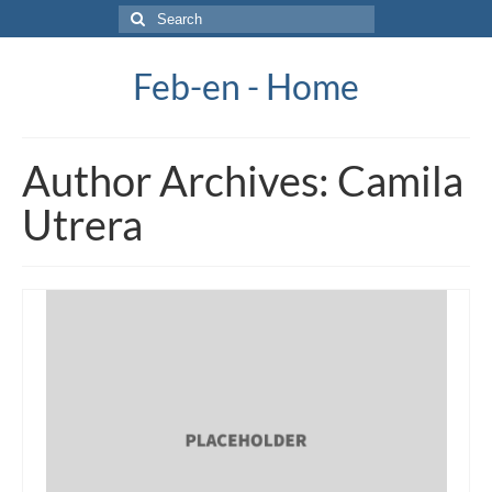
Search
for:
Feb-en - Home
Author Archives: Camila
Utrera