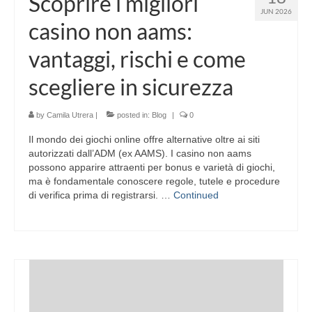
Scoprire i migliori
JUN 2026
casino non aams:
vantaggi, rischi e come
scegliere in sicurezza
by
Camila Utrera
|
posted in:
Blog
|
0
Il mondo dei giochi online offre alternative oltre ai siti
autorizzati dall’ADM (ex AAMS). I casino non aams
possono apparire attraenti per bonus e varietà di giochi,
ma è fondamentale conoscere regole, tutele e procedure
di verifica prima di registrarsi. …
Continued