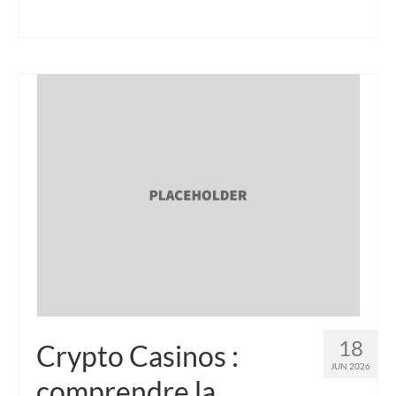
18
Crypto Casinos :
JUN 2026
comprendre la