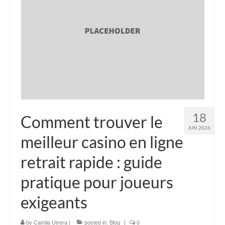
18
Comment trouver le
JUN 2026
meilleur casino en ligne
retrait rapide : guide
pratique pour joueurs
exigeants
by
Camila Utrera
|
posted in:
Blog
|
0