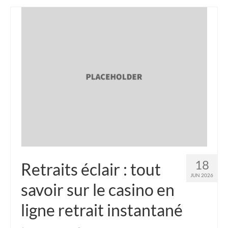
18
Retraits éclair : tout
JUN 2026
savoir sur le casino en
ligne retrait instantané