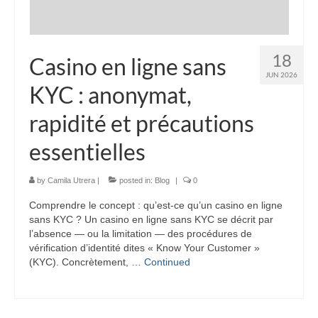
18
Casino en ligne sans
JUN 2026
KYC : anonymat,
rapidité et précautions
essentielles
by
Camila Utrera
|
posted in:
Blog
|
0
Comprendre le concept : qu’est-ce qu’un casino en ligne
sans KYC ? Un casino en ligne sans KYC se décrit par
l’absence — ou la limitation — des procédures de
vérification d’identité dites « Know Your Customer »
(KYC). Concrètement, …
Continued