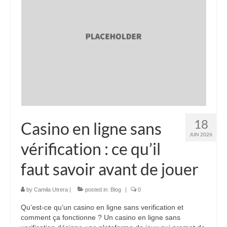
18
Casino en ligne sans
JUN 2026
vérification : ce qu’il
faut savoir avant de jouer
by
Camila Utrera
|
posted in:
Blog
|
0
Qu’est‑ce qu’un casino en ligne sans verification et
comment ça fonctionne ? Un casino en ligne sans