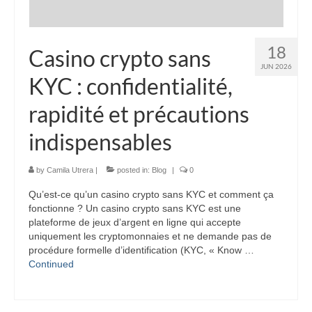
18
Casino crypto sans
JUN 2026
KYC : confidentialité,
rapidité et précautions
indispensables
by
Camila Utrera
|
posted in:
Blog
|
0
Qu’est-ce qu’un casino crypto sans KYC et comment ça
fonctionne ? Un casino crypto sans KYC est une
plateforme de jeux d’argent en ligne qui accepte
uniquement les cryptomonnaies et ne demande pas de
procédure formelle d’identification (KYC, « Know …
Continued