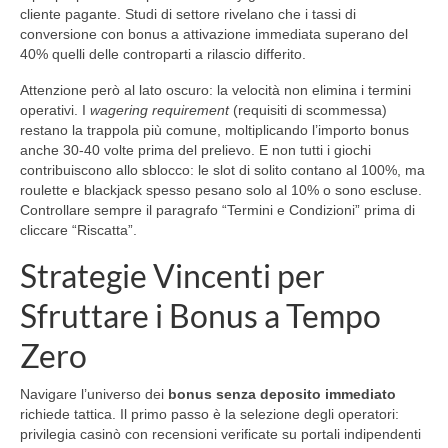
cliente pagante. Studi di settore rivelano che i tassi di
conversione con bonus a attivazione immediata superano del
40% quelli delle controparti a rilascio differito.
Attenzione però al lato oscuro: la velocità non elimina i termini
operativi. I
wagering requirement
(requisiti di scommessa)
restano la trappola più comune, moltiplicando l’importo bonus
anche 30-40 volte prima del prelievo. E non tutti i giochi
contribuiscono allo sblocco: le slot di solito contano al 100%, ma
roulette e blackjack spesso pesano solo al 10% o sono escluse.
Controllare sempre il paragrafo “Termini e Condizioni” prima di
cliccare “Riscatta”.
Strategie Vincenti per
Sfruttare i Bonus a Tempo
Zero
Navigare l’universo dei
bonus senza deposito immediato
richiede tattica. Il primo passo è la selezione degli operatori:
privilegia casinò con recensioni verificate su portali indipendenti