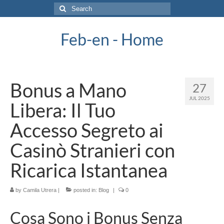
Search
for:
Feb-en - Home
Bonus a Mano
27
JUL 2025
Libera: Il Tuo
Accesso Segreto ai
Casinò Stranieri con
Ricarica Istantanea
by
Camila Utrera
|
posted in:
Blog
|
0
Cosa Sono i Bonus Senza