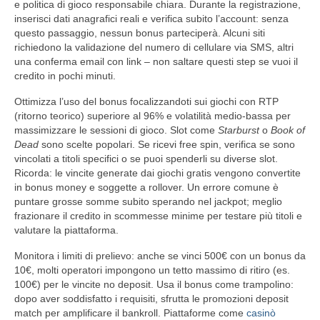
e politica di gioco responsabile chiara. Durante la registrazione,
inserisci dati anagrafici reali e verifica subito l’account: senza
questo passaggio, nessun bonus parteciperà. Alcuni siti
richiedono la validazione del numero di cellulare via SMS, altri
una conferma email con link – non saltare questi step se vuoi il
credito in pochi minuti.
Ottimizza l’uso del bonus focalizzandoti sui giochi con RTP
(ritorno teorico) superiore al 96% e volatilità medio-bassa per
massimizzare le sessioni di gioco. Slot come
Starburst
o
Book of
Dead
sono scelte popolari. Se ricevi free spin, verifica se sono
vincolati a titoli specifici o se puoi spenderli su diverse slot.
Ricorda: le vincite generate dai giochi gratis vengono convertite
in bonus money e soggette a rollover. Un errore comune è
puntare grosse somme subito sperando nel jackpot; meglio
frazionare il credito in scommesse minime per testare più titoli e
valutare la piattaforma.
Monitora i limiti di prelievo: anche se vinci 500€ con un bonus da
10€, molti operatori impongono un tetto massimo di ritiro (es.
100€) per le vincite no deposit. Usa il bonus come trampolino:
dopo aver soddisfatto i requisiti, sfrutta le promozioni deposit
match per amplificare il bankroll. Piattaforme come
casinò