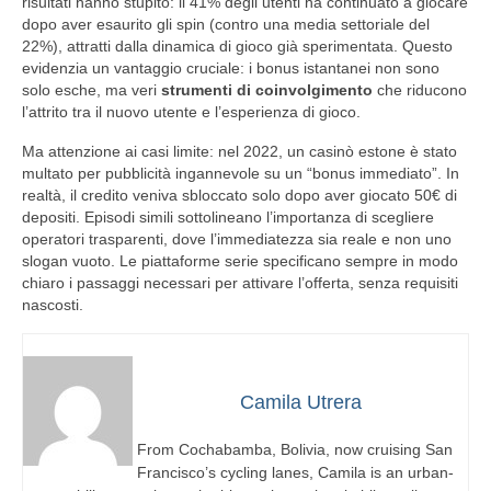
risultati hanno stupito: il 41% degli utenti ha continuato a giocare
dopo aver esaurito gli spin (contro una media settoriale del
22%), attratti dalla dinamica di gioco già sperimentata. Questo
evidenzia un vantaggio cruciale: i bonus istantanei non sono
solo esche, ma veri
strumenti di coinvolgimento
che riducono
l’attrito tra il nuovo utente e l’esperienza di gioco.
Ma attenzione ai casi limite: nel 2022, un casinò estone è stato
multato per pubblicità ingannevole su un “bonus immediato”. In
realtà, il credito veniva sbloccato solo dopo aver giocato 50€ di
depositi. Episodi simili sottolineano l’importanza di scegliere
operatori trasparenti, dove l’immediatezza sia reale e non uno
slogan vuoto. Le piattaforme serie specificano sempre in modo
chiaro i passaggi necessari per attivare l’offerta, senza requisiti
nascosti.
Camila Utrera
From Cochabamba, Bolivia, now cruising San
Francisco’s cycling lanes, Camila is an urban-