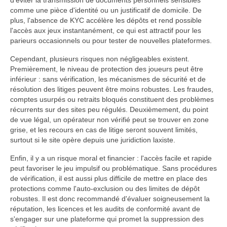
d'éviter la transmission de documents personnels sensibles
comme une pièce d'identité ou un justificatif de domicile. De
plus, l'absence de KYC accélère les dépôts et rend possible
l'accès aux jeux instantanément, ce qui est attractif pour les
parieurs occasionnels ou pour tester de nouvelles plateformes.
Cependant, plusieurs risques non négligeables existent.
Premièrement, le niveau de protection des joueurs peut être
inférieur : sans vérification, les mécanismes de sécurité et de
résolution des litiges peuvent être moins robustes. Les fraudes,
comptes usurpés ou retraits bloqués constituent des problèmes
récurrents sur des sites peu régulés. Deuxièmement, du point
de vue légal, un opérateur non vérifié peut se trouver en zone
grise, et les recours en cas de litige seront souvent limités,
surtout si le site opère depuis une juridiction laxiste.
Enfin, il y a un risque moral et financier : l'accès facile et rapide
peut favoriser le jeu impulsif ou problématique. Sans procédures
de vérification, il est aussi plus difficile de mettre en place des
protections comme l'auto-exclusion ou des limites de dépôt
robustes. Il est donc recommandé d'évaluer soigneusement la
réputation, les licences et les audits de conformité avant de
s'engager sur une plateforme qui promet la suppression des