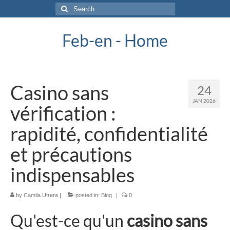
Search
for:
Feb-en - Home
Casino sans
24
JAN 2026
vérification :
rapidité, confidentialité
et précautions
indispensables
by
Camila Utrera
|
posted in:
Blog
|
0
Qu'est-ce qu'un
casino sans