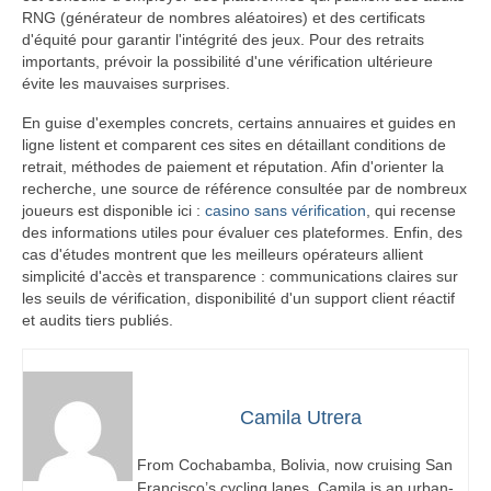
RNG (générateur de nombres aléatoires) et des certificats
d'équité pour garantir l'intégrité des jeux. Pour des retraits
importants, prévoir la possibilité d'une vérification ultérieure
évite les mauvaises surprises.
En guise d'exemples concrets, certains annuaires et guides en
ligne listent et comparent ces sites en détaillant conditions de
retrait, méthodes de paiement et réputation. Afin d'orienter la
recherche, une source de référence consultée par de nombreux
joueurs est disponible ici :
casino sans vérification
, qui recense
des informations utiles pour évaluer ces plateformes. Enfin, des
cas d'études montrent que les meilleurs opérateurs allient
simplicité d'accès et transparence : communications claires sur
les seuils de vérification, disponibilité d'un support client réactif
et audits tiers publiés.
Camila Utrera
From Cochabamba, Bolivia, now cruising San
Francisco’s cycling lanes, Camila is an urban-