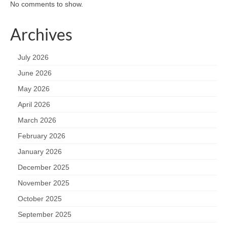
No comments to show.
Archives
July 2026
June 2026
May 2026
April 2026
March 2026
February 2026
January 2026
December 2025
November 2025
October 2025
September 2025