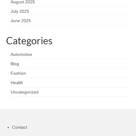
August 2025
July 2025
June 2025
Categories
Automotive
Blog
Fashion
Health
Uncategorized
Contact