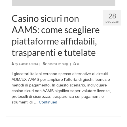
28
Casino sicuri non
DEC 2025
AAMS: come scegliere
piattaforme affidabili,
trasparenti e tutelate
by
Camila Utrera
|
posted in:
Blog
|
0
I giocatori italiani cercano spesso alternative ai circuiti
ADM/EX-AAMS per ampliare l’offerta di giochi, bonus e
metodi di pagamento. In questo scenario, individuare
casino sicuri non AAMS significa saper valutare licenze,
protocolli di sicurezza, trasparenza sui pagamenti e
strumenti di …
Continued