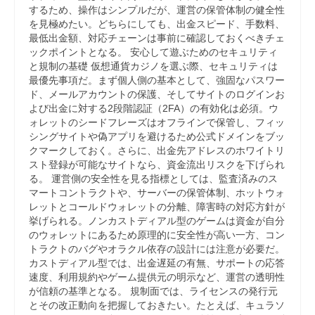
するため、操作はシンプルだが、運営の保管体制の健全性
を見極めたい。どちらにしても、出金スピード、手数料、
最低出金額、対応チェーンは事前に確認しておくべきチェ
ックポイントとなる。 安心して遊ぶためのセキュリティ
と規制の基礎 仮想通貨カジノを選ぶ際、セキュリティは
最優先事項だ。まず個人側の基本として、強固なパスワー
ド、メールアカウントの保護、そしてサイトのログインお
よび出金に対する2段階認証（2FA）の有効化は必須。ウ
ォレットのシードフレーズはオフラインで保管し、フィッ
シングサイトや偽アプリを避けるため公式ドメインをブッ
クマークしておく。さらに、出金先アドレスのホワイトリ
スト登録が可能なサイトなら、資金流出リスクを下げられ
る。 運営側の安全性を見る指標としては、監査済みのス
マートコントラクトや、サーバーの保管体制、ホットウォ
レットとコールドウォレットの分離、障害時の対応方針が
挙げられる。ノンカストディアル型のゲームは資金が自分
のウォレットにあるため原理的に安全性が高い一方、コン
トラクトのバグやオラクル依存の設計には注意が必要だ。
カストディアル型では、出金遅延の有無、サポートの応答
速度、利用規約やゲーム提供元の明示など、運営の透明性
が信頼の基準となる。 規制面では、ライセンスの発行元
とその改正動向を把握しておきたい。たとえば、キュラソ