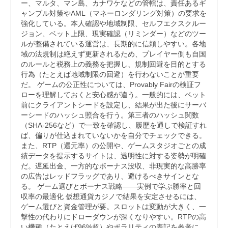
ー、マルタ、マン島、カナワケなどの管轄は、責任あるギ
ャンブル対策やAML（マネーロンダリング対策）の要求を
強化している。本人確認や地域制限、セルフエクスクルー
ジョン、ベット上限、現実確認（リミンダー）などのツー
ルが整備されている運営は、長期的に信頼しやすい。各地
域の法規制は絶えず更新されるため、プレイヤー側も自国
のルールと税務上の義務を把握し、規制回避を目的とする
行為（たとえば地域制限の回避）を行わないことが重要
だ。 ゲームの公正性については、Provably Fairの検証フ
ローを理解しておくと安心感が違う。一般的には、ベット
前にクライアントシードを設定し、結果が出た後にサーバ
ーシードのハッシュ照合を行う。第三者のハッシュ関数
（SHA-256など）で一致を確認し、履歴を通しで検証すれ
ば、偏りが仕込まれていないかを自分でチェックできる。
また、RTP（還元率）の公開や、ゲームスタジオごとの成
績データを提示するサイトは、透明性に対する姿勢が明確
だ。遅延出金、一方的なボーナス没収、非現実的な高勝率
の広告はレッドフラッグであり、避けるべきサインとな
る。 ゲーム選びとボーナス戦略――実例で学ぶ勝率と回
収率の最適化 仮想通貨カジノで結果を安定させるには、
ゲーム選びと資金管理が要。スロットは変動が大きく、一
撃性の代わりにドローダウンが深くなりやすい。RTPの高
い機種（たとえば96%超）やボラリティの表記を参考に、