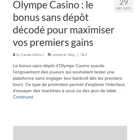
29
Olympe Casino : le
DEC 2025
bonus sans dépôt
décodé pour maximiser
vos premiers gains
by
Camila Utrera
|
posted in:
Blog
|
0
Le bonus sans dépôt d’Olympe Casino suscite
l’engouement des joueurs qui souhaitent tester une
plateforme sans engager leur bankroll dès les premiers
tours. Ce type de promotion permet d’explorer l’interface,
d’essayer des machines à sous ou des jeux de table …
Continued