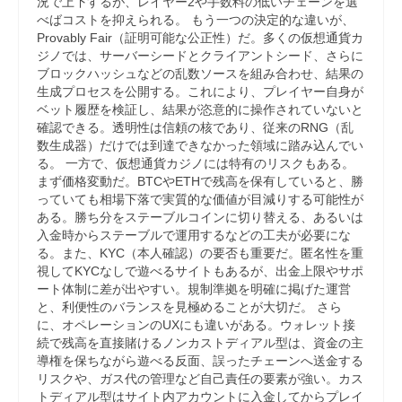
況で上下するが、レイヤー2や手数料の低いチェーンを選
べばコストを抑えられる。 もう一つの決定的な違いが、
Provably Fair（証明可能な公正性）だ。多くの仮想通貨カ
ジノでは、サーバーシードとクライアントシード、さらに
ブロックハッシュなどの乱数ソースを組み合わせ、結果の
生成プロセスを公開する。これにより、プレイヤー自身が
ベット履歴を検証し、結果が恣意的に操作されていないと
確認できる。透明性は信頼の核であり、従来のRNG（乱
数生成器）だけでは到達できなかった領域に踏み込んでい
る。 一方で、仮想通貨カジノには特有のリスクもある。
まず価格変動だ。BTCやETHで残高を保有していると、勝
っていても相場下落で実質的な価値が目減りする可能性が
ある。勝ち分をステーブルコインに切り替える、あるいは
入金時からステーブルで運用するなどの工夫が必要にな
る。また、KYC（本人確認）の要否も重要だ。匿名性を重
視してKYCなしで遊べるサイトもあるが、出金上限やサポ
ート体制に差が出やすい。規制準拠を明確に掲げた運営
と、利便性のバランスを見極めることが大切だ。 さら
に、オペレーションのUXにも違いがある。ウォレット接
続で残高を直接賭けるノンカストディアル型は、資金の主
導権を保ちながら遊べる反面、誤ったチェーンへ送金する
リスクや、ガス代の管理など自己責任の要素が強い。カス
トディアル型はサイト内アカウントに入金してからプレイ