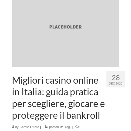
28
Migliori casino online
DEC 2025
in Italia: guida pratica
per scegliere, giocare e
proteggere il bankroll
by
Camila Utrera
|
posted in:
Blog
|
0