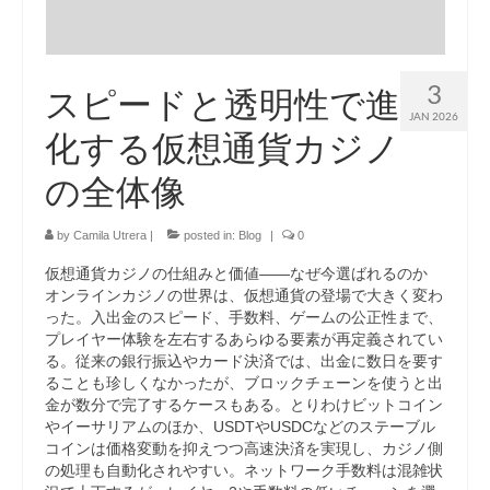
3
スピードと透明性で進
JAN 2026
化する仮想通貨カジノ
の全体像
by
Camila Utrera
|
posted in:
Blog
|
0
仮想通貨カジノの仕組みと価値――なぜ今選ばれるのか
オンラインカジノの世界は、仮想通貨の登場で大きく変わ
った。入出金のスピード、手数料、ゲームの公正性まで、
プレイヤー体験を左右するあらゆる要素が再定義されてい
る。従来の銀行振込やカード決済では、出金に数日を要す
ることも珍しくなかったが、ブロックチェーンを使うと出
金が数分で完了するケースもある。とりわけビットコイン
やイーサリアムのほか、USDTやUSDCなどのステーブル
コインは価格変動を抑えつつ高速決済を実現し、カジノ側
の処理も自動化されやすい。ネットワーク手数料は混雑状