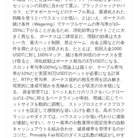
セッションの目的に合わせて選ぶ。ブラックジャックやバ
カラ、ビデオポーカーなどのテーブル系は、最適化された
戦略を使うとハウスエッジが低い。とはいえ、ボーナスの
賭け条件（Wagering）でテーブルゲームの寄与率が10–
25%に下がることがあるため、消化効率はサイトごとに大
きく異なる。 ボーナスは二律背反だ。増額の効果は大き
い一方、最大ベット制限、禁止ゲーム、出金上限などの条
件を満たさないと没収される。たとえば、初回入金1000
USDTに対し100%マッチ、賭け条件30倍のボーナスを受
け取ると、消化総額はボーナス相当の3万USDTになる。
スロット寄与率100%なら理論上は届くが、テーブル寄与
率が10%だと実質30万USDTのベットが必要になる計算
だ。RTPと寄与率、ボーナス規約の相互作用を読み解き、
現実的に達成可能かを見極めることが収支の分水嶺にな
る。 資金管理では、1ベットあたりのリスクをバンクロー
ルの1–2%に抑えるベースラインが有効。増減に応じてベ
ットサイズを動的に調整し、ストップロスとテイクプロフ
ィットを設定して感情的な追い上げを避ける。高ボラのク
ラッシュやダイスでは、ハウスエッジが低い代わりに連敗
が連鎖しやすい。ケリー基準の分数運用や固定倍率の自動
キャッシュアウトを組み合わせ、破産確率を管理するのが
コツだ。Provably Fair対応のダイスは乱数の検証がしやす