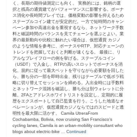
く、長期の期待値測定にも向く。 実務的には、銘柄の選
択と残高の通貨建てがパフォーマンスに影響する。ボーナ
ス消化や長時間プレイでは、価格変動の影響を抑えるため
ステーブルコイン建てが安定的だ。一方で短時間のキャン
ペーン参加や高速出金を重視するなら、ネットワーク手数
料と確認時間のバランスを見てチェーンを選ぶとよい。業
界の最新動向や比較に触れたい場合は、仮想通貨 カジノ
のような情報を参考に、ボーナスやRTP、対応チェーンの
トレンドを把握しておくと判断が速くなる。 最後に、リ
アルなプレイフローの例を挙げる。ステーブルコイン
（USDT）で入金し、RTPの高いスロットでボーナスを消
化、規約に従って最大ベットを守りながら必要額を回した
ら、勝ち分の一部を即時出金、残りはテーブルで低ボラ戦
略に切り替えてセッションを締める。入出金時には手数料
とネットワーク混雑を確認し、勝ち分は別ウォレットに分
離。2FAとアドレスホワイトリストを設定し、定期的に履
歴をエクスポートして自己監査を行う。こうした地道なオ
ペレーションが、仮想通貨カジノならではのスピードと透
明性を最大限に活かす。 Camila UtreraFrom
Cochabamba, Bolivia, now cruising San Francisco’s
cycling lanes, Camila is an urban-mobility consultant who
blogs about electric-bike …
Continued