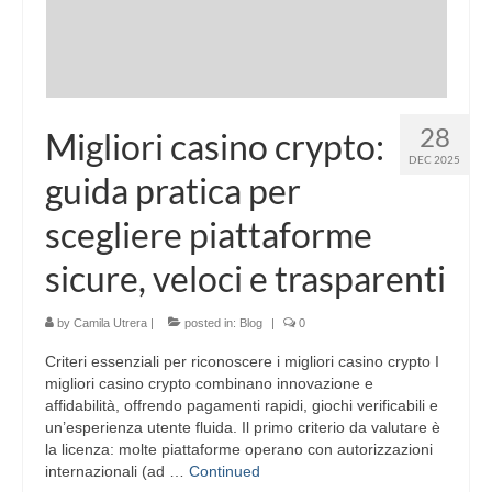
28
Migliori casino crypto:
DEC 2025
guida pratica per
scegliere piattaforme
sicure, veloci e trasparenti
by
Camila Utrera
|
posted in:
Blog
|
0
Criteri essenziali per riconoscere i migliori casino crypto I
migliori casino crypto combinano innovazione e
affidabilità, offrendo pagamenti rapidi, giochi verificabili e
un’esperienza utente fluida. Il primo criterio da valutare è
la licenza: molte piattaforme operano con autorizzazioni
internazionali (ad …
Continued