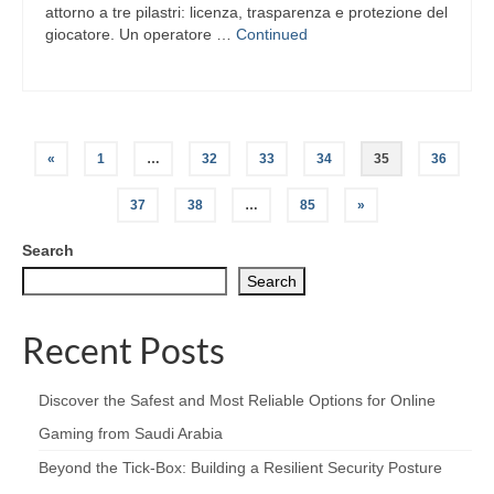
attorno a tre pilastri: licenza, trasparenza e protezione del
giocatore. Un operatore …
Continued
Posts
«
1
…
32
33
34
35
36
pagination
37
38
…
85
»
Search
Search
Recent Posts
Discover the Safest and Most Reliable Options for Online
Gaming from Saudi Arabia
Beyond the Tick‑Box: Building a Resilient Security Posture