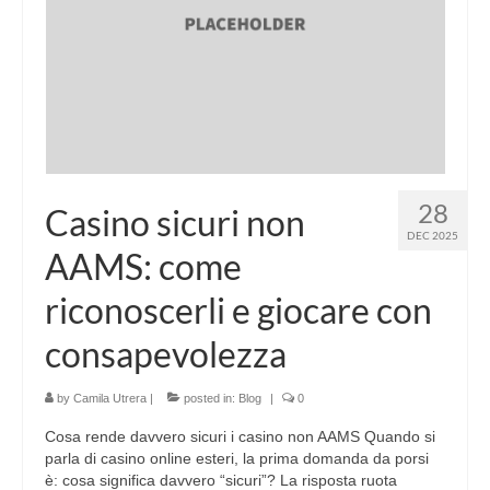
28
Casino sicuri non
DEC 2025
AAMS: come
riconoscerli e giocare con
consapevolezza
by
Camila Utrera
|
posted in:
Blog
|
0
Cosa rende davvero sicuri i casino non AAMS Quando si
parla di casino online esteri, la prima domanda da porsi
è: cosa significa davvero “sicuri”? La risposta ruota