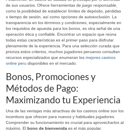
de sus usuarios. Ofrece herramientas de
juego responsable
,
como la posibilidad de establecer límites de depósito, pérdidas
o tiempo de sesión, así como opciones de autoexclusión. La
transparencia en los términos y condiciones, especialmente en
los requisitos de apuesta para los bonos, es otra señal de una
operación ética y confiable. Encontrar un espacio que reúna
todas estas características es el primer paso para disfrutar
plenamente de la experiencia. Para una selección curada que
prioriza estos criterios, muchos jugadores peruanos consultan
recursos especializados que enumeran los
mejores casinos
online peru
disponibles en el mercado.
Bonos, Promociones y
Métodos de Pago:
Maximizando tu Experiencia
Una de las ventajas más atractivas de los casinos online son los
incentivos que ofrecen para nuevos y habituales jugadores.
Comprender su funcionamiento es crucial para aprovecharlos al
máximo. El
bono de bienvenida
es el más popular,