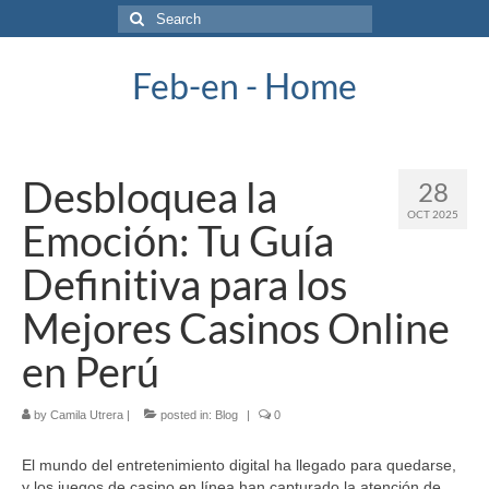
Search
for:
Feb-en - Home
Desbloquea la
28
OCT 2025
Emoción: Tu Guía
Definitiva para los
Mejores Casinos Online
en Perú
by
Camila Utrera
|
posted in:
Blog
|
0
El mundo del entretenimiento digital ha llegado para quedarse,
y los juegos de casino en línea han capturado la atención de