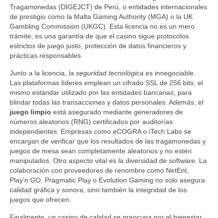
Tragamonedas (DIGEJCT) de Perú, o entidades internacionales
de prestigio como la Malta Gaming Authority (MGA) o la UK
Gambling Commission (UKGC). Esta licencia no es un mero
trámite; es una garantía de que el casino sigue protocolos
estrictos de juego justo, protección de datos financieros y
prácticas responsables.
Junto a la licencia, la
seguridad tecnológica
es innegociable.
Las plataformas líderes emplean un cifrado SSL de 256 bits, el
mismo estándar utilizado por las entidades bancarias, para
blindar todas las transacciones y datos personales. Además, el
juego limpio
está asegurado mediante generadores de
números aleatorios (RNG) certificados por auditorías
independientes. Empresas como eCOGRA o iTech Labs se
encargan de verificar que los resultados de las tragamonedas y
juegos de mesa sean completamente aleatorios y no estén
manipulados. Otro aspecto vital es la diversidad de software. La
colaboración con proveedores de renombre como NetEnt,
Play’n GO, Pragmatic Play o Evolution Gaming no solo asegura
calidad gráfica y sonora, sino también la integridad de los
juegos que ofrecen.
Finalmente, un casino de calidad se preocupa por el bienestar