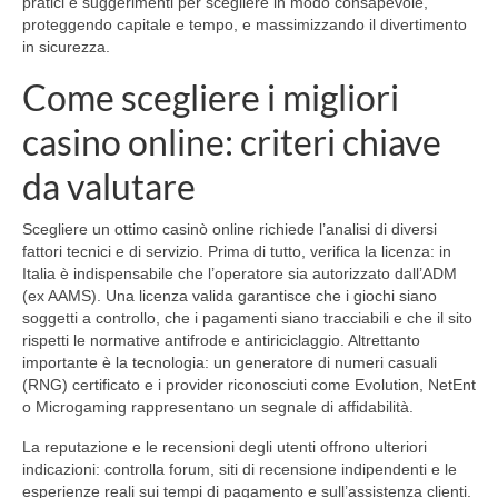
pratici e suggerimenti per scegliere in modo consapevole,
proteggendo capitale e tempo, e massimizzando il divertimento
in sicurezza.
Come scegliere i migliori
casino online: criteri chiave
da valutare
Scegliere un ottimo casinò online richiede l’analisi di diversi
fattori tecnici e di servizio. Prima di tutto, verifica la licenza: in
Italia è indispensabile che l’operatore sia autorizzato dall’ADM
(ex AAMS). Una licenza valida garantisce che i giochi siano
soggetti a controllo, che i pagamenti siano tracciabili e che il sito
rispetti le normative antifrode e antiriciclaggio. Altrettanto
importante è la tecnologia: un generatore di numeri casuali
(RNG) certificato e i provider riconosciuti come Evolution, NetEnt
o Microgaming rappresentano un segnale di affidabilità.
La reputazione e le recensioni degli utenti offrono ulteriori
indicazioni: controlla forum, siti di recensione indipendenti e le
esperienze reali sui tempi di pagamento e sull’assistenza clienti.