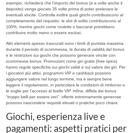
esempio, richiederà che l’importo del bonus (e a volte anche il
deposito) venga giocato 35 volte prima di poter prelevare le
eventuali vincite. Controlla inoltre quali giochi contribuiscono al
completamento del requisito: le slot di solito contribuiscono al
100%, mentre giochi come roulette o baccarat potrebbero
contribuire molto meno o essere esclusi.
Altri elementi spesso trascurati sono i limiti di puntata massima
durante il periodo di scommessa, la durata di validità del bonus
e le restrizioni sui giochi che possono generare vincite con
scommesse bonus. Promozioni come giri gratis (free spins)
hanno regole specifiche sui giochi validi e sul valore dei giri. Per
i giocatori più attivi, programmi VIP e cashback possono
aggiungere valore nel lungo termine, ma è sempre bene
leggere il regolamento, in particolare le condizioni di rimborso e
le soglie per l’accesso al livello VIP. Infine, diffida dei bonus
“troppo belli per essere veri”: offerte estremamente generose
possono nascondere requisiti elevati o pratiche poco chiare.
Giochi, esperienza live e
pagamenti: aspetti pratici per