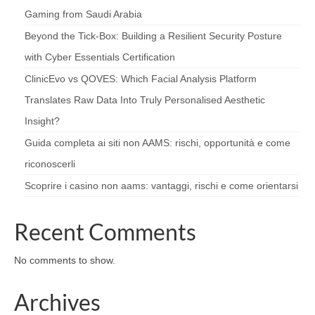
Gaming from Saudi Arabia
Beyond the Tick‑Box: Building a Resilient Security Posture
with Cyber Essentials Certification
ClinicEvo vs QOVES: Which Facial Analysis Platform
Translates Raw Data Into Truly Personalised Aesthetic
Insight?
Guida completa ai siti non AAMS: rischi, opportunità e come
riconoscerli
Scoprire i casino non aams: vantaggi, rischi e come orientarsi
Recent Comments
No comments to show.
Archives