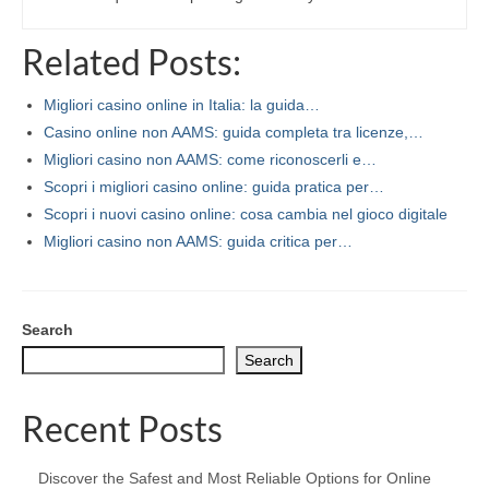
Related Posts:
Migliori casino online in Italia: la guida…
Casino online non AAMS: guida completa tra licenze,…
Migliori casino non AAMS: come riconoscerli e…
Scopri i migliori casino online: guida pratica per…
Scopri i nuovi casino online: cosa cambia nel gioco digitale
Migliori casino non AAMS: guida critica per…
Search
Search
Recent Posts
Discover the Safest and Most Reliable Options for Online