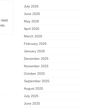
July 2026
June 2026
 field
May 2026
rds.
April 2026
March 2026
February 2026
January 2026
December 2025
November 2025
October 2025
September 2025
August 2025
July 2025
June 2025