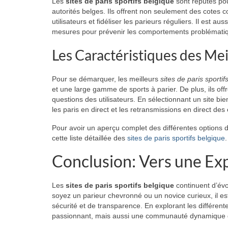
Les
sites de paris sportifs belgique
sont réputés pour
autorités belges. Ils offrent non seulement des cotes
utilisateurs et fidéliser les parieurs réguliers. Il est 
mesures pour prévenir les comportements problématiqu
Les Caractéristiques des Mei
Pour se démarquer, les meilleurs
sites de paris sportif
et une large gamme de sports à parier. De plus, ils offr
questions des utilisateurs. En sélectionnant un site bi
les paris en direct et les retransmissions en direct de
Pour avoir un aperçu complet des différentes options di
cette liste détaillée des
sites de paris sportifs belgique
.
Conclusion: Vers une Exp
Les
sites de paris sportifs belgique
continuent d’évo
soyez un parieur chevronné ou un novice curieux, il es
sécurité et de transparence. En explorant les différe
passionnant, mais aussi une communauté dynamique d