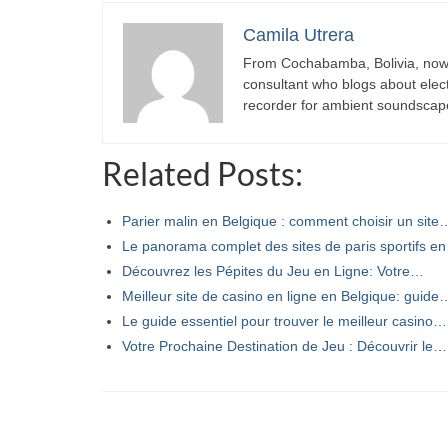
Camila Utrera
From Cochabamba, Bolivia, now c
consultant who blogs about elect
recorder for ambient soundscap
Related Posts:
Parier malin en Belgique : comment choisir un site
Le panorama complet des sites de paris sportifs e
Découvrez les Pépites du Jeu en Ligne: Votre…
Meilleur site de casino en ligne en Belgique: guide
Le guide essentiel pour trouver le meilleur casino…
Votre Prochaine Destination de Jeu : Découvrir le…