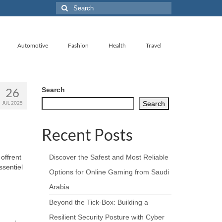
Search
for:
Automotive
Fashion
Health
Travel
26
Search
JUL 2025
Search
Recent Posts
offrent
Discover the Safest and Most Reliable
ssentiel
Options for Online Gaming from Saudi
Arabia
Beyond the Tick‑Box: Building a
Resilient Security Posture with Cyber