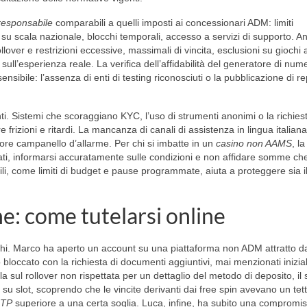
responsabile
comparabili a quelli imposti ai concessionari ADM: limiti
 su scala nazionale, blocchi temporali, accesso a servizi di supporto. A
ver e restrizioni eccessive, massimali di vincita, esclusioni su giochi
ull’esperienza reale. La verifica dell’affidabilità del generatore di nume
sensibile: l’assenza di enti di testing riconosciuti o la pubblicazione di r
. Sistemi che scoraggiano KYC, l’uso di strumenti anonimi o la richiest
izioni e ritardi. La mancanza di canali di assistenza in lingua italiana
teriore campanello d’allarme. Per chi si imbatte in un
casino non AAMS
, l
zati, informarsi accuratamente sulle condizioni e non affidare somme ch
li, come limiti di budget e pause programmate, aiuta a proteggere sia i
he: come tutelarsi online
chi. Marco ha aperto un account su una piattaforma non ADM attratto d
 bloccato con la richiesta di documenti aggiuntivi, mai menzionati inizi
a sul rollover non rispettata per un dettaglio del metodo di deposito, il 
ti su slot, scoprendo che le vincite derivanti dai free spin avevano un tet
TP
superiore a una certa soglia. Luca, infine, ha subito una compromi