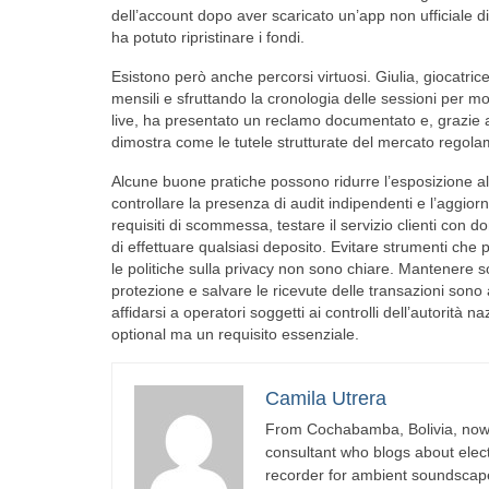
dell’account dopo aver scaricato un’app non ufficiale 
ha potuto ripristinare i fondi.
Esistono però anche percorsi virtuosi. Giulia, giocatric
mensili e sfruttando la cronologia delle sessioni per m
live, ha presentato un reclamo documentato e, grazie a
dimostra come le tutele strutturate del mercato regolame
Alcune buone pratiche possono ridurre l’esposizione al ri
controllare la presenza di audit indipendenti e l’aggior
requisiti di scommessa, testare il servizio clienti con d
di effettuare qualsiasi deposito. Evitare strumenti che 
le politiche sulla privacy non sono chiare. Mantenere sof
protezione e salvare le ricevute delle transazioni sono a
affidarsi a operatori soggetti ai controlli dell’autorit
optional ma un requisito essenziale.
Camila Utrera
From Cochabamba, Bolivia, now c
consultant who blogs about elect
recorder for ambient soundscap