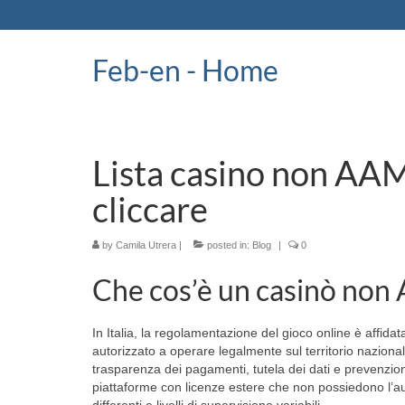
Feb-en - Home
Lista casino non AAM
cliccare
by
Camila Utrera
|
posted in:
Blog
|
0
Che cos’è un casinò non
In Italia, la regolamentazione del gioco online è affida
autorizzato a operare legalmente sul territorio nazional
trasparenza dei pagamenti, tutela dei dati e prevenzio
piattaforme con licenze estere che non possiedono l’au
differenti e livelli di supervisione variabili.