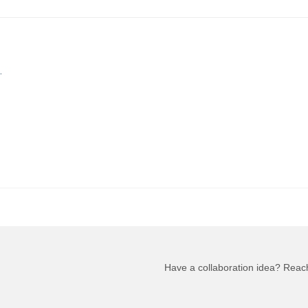
…
Have a collaboration idea? Reac