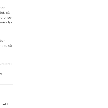
 er
det, så
surprise-
tmisk lys
aber
trin, så
urateret
be
 field