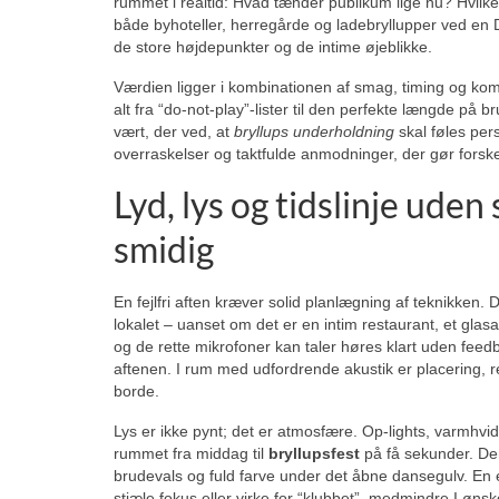
rummet i realtid: Hvad tænder publikum lige nu? Hvilke 
både byhoteller, herregårde og ladebryllupper ved en 
de store højdepunkter og de intime øjeblikke.
Værdien ligger i kombinationen af smag, timing og kom
alt fra “do-not-play”-lister til den perfekte længde på
vært, der ved, at
bryllups underholdning
skal føles pers
overraskelser og taktfulde anmodninger, der gør forsk
Lyd, lys og tidslinje uden
smidig
En fejlfri aften kræver solid planlægning af teknikken.
lokalet – uanset om det er en intim restaurant, et glasa
og de rette mikrofoner kan taler høres klart uden feed
aftenen. I rum med udfordrende akustik er placering, r
borde.
Lys er ikke pynt; det er atmosfære. Op-lights, varmhv
rummet fra middag til
bryllupsfest
på få sekunder. Den
brudevals og fuld farve under det åbne dansegulv. En e
stjæle fokus eller virke for “klubbet”, medmindre I ønsk