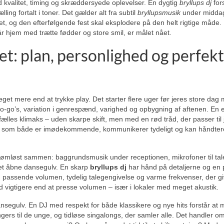
kvalitet, timing og skræddersyede oplevelser. En dygtig
bryllups dj
fors
ling fortalt i toner. Det gælder alt fra subtil
bryllupsmusik
under middag
et, og den efterfølgende fest skal eksplodere på den helt rigtige måde.
r hjem med trætte fødder og store smil, er målet nået.
pet: plan, personlighed og perfek
et mere end at trykke play. Det starter flere uger før jeres store dag
o-go’s, variation i genrespænd, varighed og opbygning af aftenen. En 
ælles klimaks – uden skarpe skift, men med en rød tråd, der passer til 
tør, som både er imødekommende, kommunikerer tydeligt og kan håndter
 sømløst sammen: baggrundsmusik under receptionen, mikrofoner til tal
det åbne dansegulv. En skarp
bryllups dj
har hånd på detaljerne og en 
: passende volumen, tydelig talegengivelse og varme frekvenser, der gi
d vigtigere end at presse volumen – især i lokaler med meget akustik.
nsegulv. En DJ med respekt for både klassikere og nye hits forstår at 
gers til de unge, og tidløse singalongs, der samler alle. Det handler o