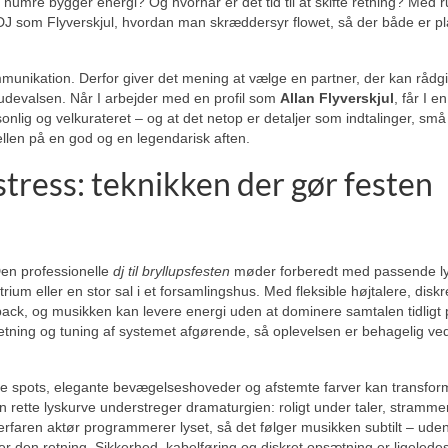
numre bygger energi? Og hvornår er det tid til at skifte retning? Med ru
DJ som Flyverskjul, hvordan man skræddersyr flowet, så der både er pla
munikation. Derfor giver det mening at vælge en partner, der kan rådg
 brudevalsen. Når I arbejder med en profil som
Allan Flyverskjul
, får I e
onlig og velkurateret – og at det netop er detaljer som indtalinger, små
ellen på en god og en legendarisk aften.
 stress: teknikken der gør festen
 Den professionelle
dj til bryllupsfesten
møder forberedt med passende lyd
trium eller en stor sal i et forsamlingshus. Med fleksible højtalere, disk
back, og musikken kan levere energi uden at dominere samtalen tidligt
etning og tuning af systemet afgørende, så oplevelsen er behagelig ved
ide spots, elegante bevægelseshoveder og afstemte farver kan transfor
 rette lyskurve understreger dramaturgien: roligt under taler, stramm
rfaren aktør programmerer lyset, så det følger musikken subtilt – uden
er den retning. Sikkerhed, kabelføring og diskret opsætning er ligeledes 