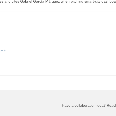
es and cites Gabriel García Márquez when pitching smart-city dashboa
 mit…
Have a collaboration idea? Reac