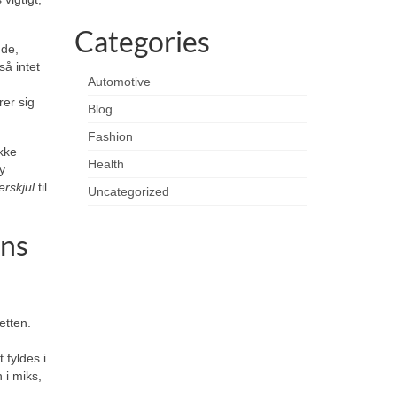
Categories
nde,
så intet
Automotive
rer sig
Blog
Fashion
kke
Health
y
erskjul
til
Uncategorized
ens
etten.
 fyldes i
 i miks,