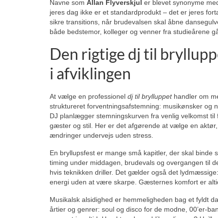
Navne som
Allan Flyverskjul
er blevet synonyme med 
jeres dag ikke er et standardprodukt – det er jeres fortæl
sikre transitions, når brudevalsen skal åbne dansegulv
både bedstemor, kolleger og venner fra studieårene gå
Den rigtige dj til bryllup
i afviklingen
At vælge en professionel
dj til brylluppet
handler om meg
struktureret forventningsafstemning: musikønsker og n
DJ planlægger stemningskurven fra venlig velkomst til f
gæster og stil. Her er det afgørende at vælge en ak
ændringer undervejs uden stress.
En bryllupsfest er mange små kapitler, der skal binde
timing under middagen, brudevals og overgangen til 
hvis teknikken driller. Det gælder også det lydmæssige
energi uden at være skarpe. Gæsternes komfort er alti
Musikalsk alsidighed er hemmeligheden bag et fyldt da
årtier og genrer: soul og disco for de modne, 00’er-ban