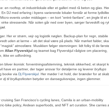
n rooftop, et industrilokale eller et galleri med rå beton og glas. Her
n DJ med erfaring i byens varierende lokaler forstår at forme lydbille
Micro-events under middagen – en kort “entré-fanfare”, en jingle til et 
 virke stressende. Når solen går ned over byen, sørger farveskift og ry
sjæl.
er. Her er strøm, vejr og logistik nøglen. Backup-plan for regn, stabile
bredt uden at larme – alt det skal være på plads. Når mørket falder, sk
“magisk” atmosfære. Musikken følger stemningen: lidt folky til de første 
 som
Allan Flyverskjul
og teamet bag Flyverskjul rådgive om placering,
, ikke en udfordring.
en bliver ikonisk: forventningsafstemning, teknisk sikkerhed, et skarpt k
il have en partner, der tager ansvar for detaljerne og leverer
bryllups
og booke via
Dj Flyverskjul
. Her møder I et hold, der brænder for at ska
vor
dj til bryllupsfesten
betyder en dansegulvsrejse, ingen glemmer.
ruising San Francisco’s cycling lanes, Camila is an urban-mobility
ric-bike policy, Andean superfoods, and NFT art curation. She carries a