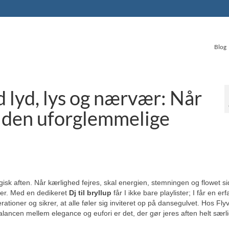
Blog
d lyd, lys og nærvær: Når
r den uforglemmelige
isk aften. Når kærlighed fejres, skal energien, stemningen og flowet si
mmer. Med en dedikeret
Dj til bryllup
får I ikke bare playlister; I får en er
oner og sikrer, at alle føler sig inviteret op på dansegulvet. Hos Flyv
lancen mellem elegance og eufori er det, der gør jeres aften helt særli