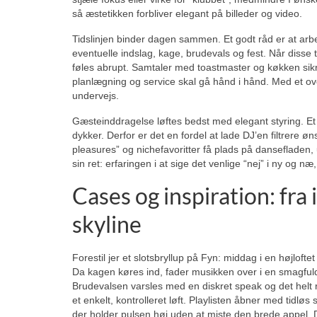
så æstetikken forbliver elegant på billeder og video.
Tidslinjen binder dagen sammen. Et godt råd er at arbe
eventuelle indslag, kage, brudevals og fest. Når disse
føles abrupt. Samtaler med toastmaster og køkken sikrer
planlægning og service skal gå hånd i hånd. Med et over
undervejs.
Gæsteinddragelse løftes bedst med elegant styring. Et
dykker. Derfor er det en fordel at lade DJ’en filtrere
pleasures” og nichefavoritter få plads på danseflade
sin ret: erfaringen i at sige det venlige “nej” i ny og n
Cases og inspiration: fra
skyline
Forestil jer et slotsbryllup på Fyn: middag i en højloftet
Da kagen køres ind, fader musikken over i en smagfuld 
Brudevalsen varsles med en diskret speak og det helt ri
et enkelt, kontrolleret løft. Playlisten åbner med tidlø
der holder pulsen høj uden at miste den brede appel. De