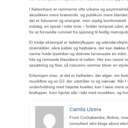
I København er rammerne ofte urbane og asymmetriske: e
akustikken mere krævende, og publikum mere blandet. E
det er fokuseret og energisk, men stadig komfortabelt. 
indslag, en speak i rette tone – holder tempoet uden at
for at forvandle rummet fra spisning til festlig metropol
Et tredje eksempel er ladebryllupper og udendørsfejring
strømkilder, sikre kabler og højttalere, der kan dække 
varme hvide lysstriber og diskrete farvevaske en intim, 
hits og remixede klassikere til natten. Her kan navne
opsætning og flow, så naturens rammer bliver en styrke
Erfaringen viser, at det er helheden, der afgør, om fest
musikflow og en DJ, der udstråler ro og nærvær. Når I v
underholdning
med højeste kvalitet, kan I læse mere 
bryllupper, hvor hjertet slår i takt med musikken, og h
Camila Utrera
From Cochabamba, Bolivia, now c
consultant who blogs about elect