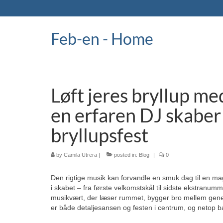
Feb-en - Home
Løft jeres bryllup me
en erfaren DJ skabe
bryllupsfest
by
Camila Utrera
|
posted in:
Blog
|
0
Den rigtige musik kan forvandle en smuk dag til en mag
i skabet – fra første velkomstskål til sidste ekstranu
musikvært, der læser rummet, bygger bro mellem generati
er både detaljesansen og festen i centrum, og netop ba