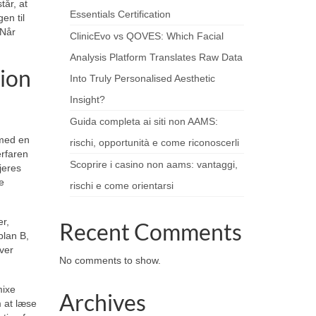
tår, at
Essentials Certification
en til
 Når
ClinicEvo vs QOVES: Which Facial
Analysis Platform Translates Raw Data
tion
Into Truly Personalised Aesthetic
Insight?
Guida completa ai siti non AAMS:
 med en
rischi, opportunità e come riconoscerli
erfaren
Scoprire i casino non aams: vantaggi,
jeres
e
rischi e come orientarsi
er,
Recent Comments
plan B,
ver
No comments to show.
mixe
Archives
m at læse