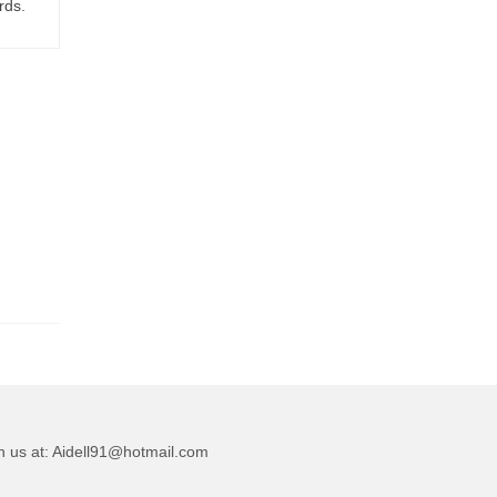
rds.
h us at:
Aidell91@hotmail.com