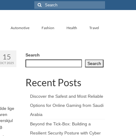
Search
for:
Automotive
Fashion
Health
Travel
15
Search
OCT 2025
Search
Recent Posts
Discover the Safest and Most Reliable
Options for Online Gaming from Saudi
dde lige
faren
Arabia
erskjul
Beyond the Tick‑Box: Building a
g.
Resilient Security Posture with Cyber