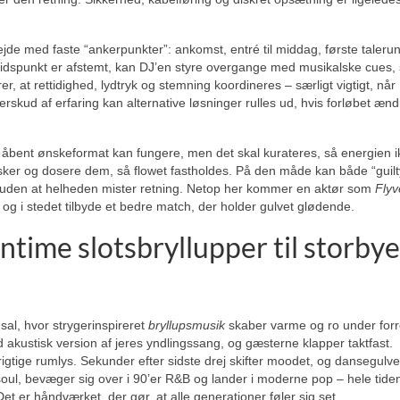
jde med faste “ankerpunkter”: ankomst, entré til middag, første taleru
 tidspunkt er afstemt, kan DJ’en styre overgange med musikalske cues, 
, at rettidighed, lydtryk og stemning koordineres – særligt vigtigt, når
skud af erfaring kan alternative løsninger rulles ud, hvis forløbet ænd
 åbent ønskeformat kan fungere, men det skal kurateres, så energien i
 ønsker og dosere dem, så flowet fastholdes. På den måde kan både “guilt
n, uden at helheden mister retning. Netop her kommer en aktør som
Flyv
æ, og i stedet tilbyde et bedre match, der holder gulvet glødende.
 intime slotsbryllupper til storby
 sal, hvor strygerinspireret
bryllupsmusik
skaber varme og ro under forr
akustisk version af jeres yndlingssang, og gæsterne klapper taktfast.
gtige rumlys. Sekunder efter sidste drej skifter moodet, og dansegulvet
s soul, bevæger sig over i 90’er R&B og lander i moderne pop – hele tiden
t er håndværket, der gør, at alle generationer føler sig set.