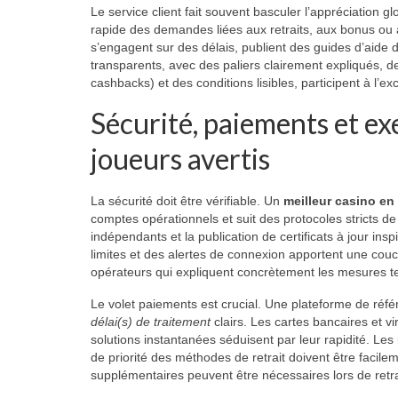
Le service client fait souvent basculer l’appréciation 
rapide des demandes liées aux retraits, aux bonus ou 
s’engagent sur des délais, publient des guides d’aide d
transparents, avec des paliers clairement expliqués, d
cashbacks) et des conditions lisibles, participent à l’e
Sécurité, paiements et ex
joueurs avertis
La sécurité doit être vérifiable. Un
meilleur casino en
comptes opérationnels et suit des protocoles stricts d
indépendants et la publication de certificats à jour insp
limites et des alertes de connexion apportent une cou
opérateurs qui expliquent concrètement les mesures te
Le volet paiements est crucial. Une plateforme de référ
délai(s) de traitement
clairs. Les cartes bancaires et vi
solutions instantanées séduisent par leur rapidité. Les
de priorité des méthodes de retrait doivent être facile
supplémentaires peuvent être nécessaires lors de retr