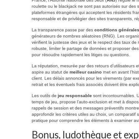
roulette ou le blackjack ne sont pas autorisés sur des 
plateformes étrangères qui acceptent les résidents franç
responsable et de privilégier des sites transparents, 
La transparence passe par des
conditions générale
générateurs de nombres aléatoires (RNG). Les organi
vérifient la justesse des jeux et le respect des taux de 
robuste, limiter le partage de données et proposer des
pour résoudre rapidement les litiges ou questions.
La réputation, mesurée par des retours d’utilisateurs e
aspire au statut de
meilleur casino
met en avant l’hist
client. Les délais annoncés pour les virements (par e
retrait et les éventuels frais associés doivent être exp
Les outils de
jeu responsable
sont incontournables. U
temps de jeu, propose l’auto-exclusion et met à dispos
rappels de session et des messages préventifs montren
approfondir les critères utiles au choix, un comparatif 
pratique pour comprendre les éléments à examiner avan
Bonus, ludothèque et expé