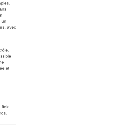
mples.
sans
on
t un
urs, avec
rôle.
ossible
une
ée et
 field
rds.