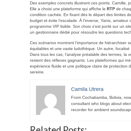
Des exemples concrets illustrent ces points. Camille, jo
Elle a choisi une plateforme qui affiche le
RTP
de chaq
condition cachée. En fixant dès le départ des limites 
budget et évite l’escalade. À l’inverse, Yanis, amateur 
programme VIP lisible. Son choix s’est porté sur un sit
un gestionnaire dédié pour résoudre les questions techni
Ces scénarios montrent l’importance de hiérarchiser se
équitables et une vaste ludothèque. Un autre, focalisé su
Dans tous les cas, l’analyse préalable des termes, la vé
restent des réflexes gagnants. Les plateformes qui mér
expérience fluide et une politique claire de protection
sereine.
Camila Utrera
From Cochabamba, Bolivia, now c
consultant who blogs about elect
recorder for ambient soundscap
Related Posts: