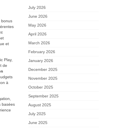
July 2026
June 2026
Un bonus
May 2026
hérentes
nt
April 2026
 et
March 2026
ue et
February 2026
c Play,
January 2026
t de
December 2025
en
budgets
November 2025
ion à
October 2025
September 2025
gation,
es basées
August 2025
rience
July 2025
June 2025