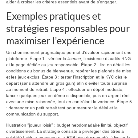
aider à croiser les critères essentiels avant de s’engager.
Exemples pratiques et
stratégies responsables pour
maximiser l’expérience
Un cheminement pragmatique permet d’évaluer rapidement une
plateforme. Étape 1 : vérifier la
licence
, l’existence d’audits RNG
et la page dédiée au jeu responsable. Étape 2 : lire en détail les
conditions du bonus de bienvenue, repérer les plafonds de mise
et les jeux exclus. Étape 3 : tester l’inscription et le KYC dès le
départ (sans attendre un gros gain) afin d’éviter toute surprise
au moment du retrait. Étape 4 : effectuer un dépôt modeste,
lancer quelques jeux en démo si disponible, puis en argent réel
avec une mise raisonnée, tout en contrôlant la variance. Étape 5
: demander un petit retrait test pour mesurer le délai et la
communication du support.
Illustration “joueur loisir” : budget hebdomadaire limité, objectif
divertissement. La stratégie consiste à privilégier des titres à
volatilité faible à moyenne et à
RTP
bien documenté, à limiter la