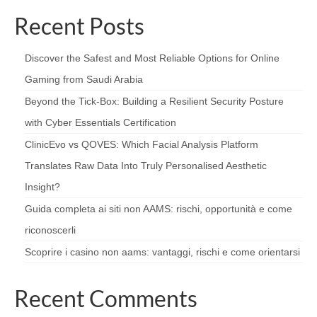
Recent Posts
Discover the Safest and Most Reliable Options for Online
Gaming from Saudi Arabia
Beyond the Tick‑Box: Building a Resilient Security Posture
with Cyber Essentials Certification
ClinicEvo vs QOVES: Which Facial Analysis Platform
Translates Raw Data Into Truly Personalised Aesthetic
Insight?
Guida completa ai siti non AAMS: rischi, opportunità e come
riconoscerli
Scoprire i casino non aams: vantaggi, rischi e come orientarsi
Recent Comments