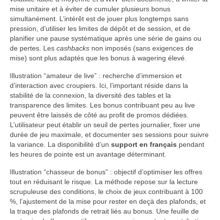
mise unitaire et à éviter de cumuler plusieurs bonus
simultanément. L’intérêt est de jouer plus longtemps sans
pression, d’utiliser les limites de dépôt et de session, et de
planifier une pause systématique après une série de gains ou
de pertes. Les
cashbacks
non imposés (sans exigences de
mise) sont plus adaptés que les bonus à wagering élevé.
Illustration “amateur de live” : recherche d’immersion et
d’interaction avec croupiers. Ici, l’important réside dans la
stabilité de la connexion, la diversité des tables et la
transparence des limites. Les bonus contribuant peu au live
peuvent être laissés de côté au profit de promos dédiées.
L’utilisateur peut établir un seuil de pertes journalier, fixer une
durée de jeu maximale, et documenter ses sessions pour suivre
la variance. La disponibilité d’un
support en français
pendant
les heures de pointe est un avantage déterminant.
Illustration “chasseur de bonus” : objectif d’optimiser les offres
tout en réduisant le risque. La méthode repose sur la lecture
scrupuleuse des conditions, le choix de jeux contribuant à 100
%, l’ajustement de la mise pour rester en deçà des plafonds, et
la traque des plafonds de retrait liés au bonus. Une feuille de