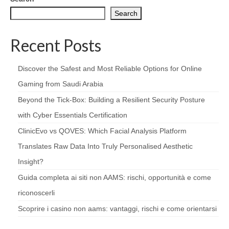
Search
Recent Posts
Discover the Safest and Most Reliable Options for Online
Gaming from Saudi Arabia
Beyond the Tick‑Box: Building a Resilient Security Posture
with Cyber Essentials Certification
ClinicEvo vs QOVES: Which Facial Analysis Platform
Translates Raw Data Into Truly Personalised Aesthetic
Insight?
Guida completa ai siti non AAMS: rischi, opportunità e come
riconoscerli
Scoprire i casino non aams: vantaggi, rischi e come orientarsi