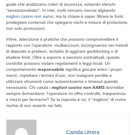
guide che analizzano criteri di sicurezza, evitando elenchi
“sensazionalistici”. In rete, molti cercano risorse digitando
migliori casino non aams
, ma la chiave è saper filtrare le fonti:
privilegiare contenuti che spiegano rischi e misure di protezione,
non solo promozioni.
Infine, attenzione a pratiche che possono compromettere il
rapporto con l’operatore: multiaccount, incongruenze nei metodi
di deposito e prelievo, tentativi di aggirare geoblocking o di
eludere limiti. Oltre a esporre a sanzioni contrattuali, queste
condotte possono violare regolamenti e leggi locali. Un
comportamento
responsabile
significa giocare entro i propri
mezzi, rispettare i termini d’uso, non inseguire perdite e
utilizzare strumenti come autoesclusione o timeout quando
necessario. Chi valuta i
migliori casino non AAMS
dovrebbe
sempre domandarsi: l’operatore mi offre controllo, trasparenza
e mezzi per fermarmi? Se la risposta è no, il “migliore” di nome
rischia di non esserlo nei fatti.
Camila Utrera