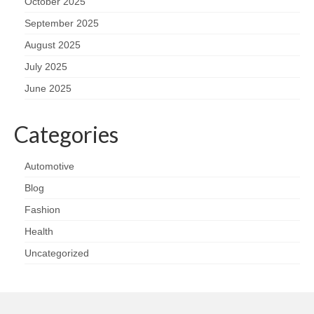
October 2025
September 2025
August 2025
July 2025
June 2025
Categories
Automotive
Blog
Fashion
Health
Uncategorized