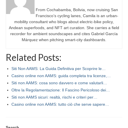
From Cochabamba, Bolivia, now cruising San
Francisco’s cycling lanes, Camila is an urban-
mobility consultant who blogs about electric-bike policy,
Andean superfoods, and NFT art curation. She carries a field
recorder for ambient soundscapes and cites Gabriel García
Márquez when pitching smart-city dashboards.
Related Posts:
Siti Non AAMS: La Guida Definitiva per Scoprire le…
Casino online non AAMS: guida completa tra licenze,…
Siti non AAMS: cosa sono davvero e come valutarli…
Oltre la Regolamentazione: Il Fascino Pericoloso dei…
Siti non AAMS sicuri: realtà, rischi e criteri per…
Casino online non AAMS: tutto ciò che serve sapere…
Search