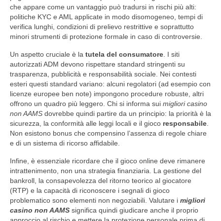
che appare come un vantaggio può tradursi in rischi più alti:
politiche KYC e AML applicate in modo disomogeneo, tempi di
verifica lunghi, condizioni di prelievo restrittive e soprattutto
minori strumenti di protezione formale in caso di controversie.
Un aspetto cruciale è la
tutela del consumatore
. I siti
autorizzati ADM devono rispettare standard stringenti su
trasparenza, pubblicità e responsabilità sociale. Nei contesti
esteri questi standard variano: alcuni regolatori (ad esempio con
licenze europee ben note) impongono procedure robuste, altri
offrono un quadro più leggero. Chi si informa sui
migliori casino
non AAMS
dovrebbe quindi partire da un principio: la priorità è la
sicurezza, la conformità alle leggi locali e il gioco
responsabile
.
Non esistono bonus che compensino l’assenza di regole chiare
e di un sistema di ricorso affidabile.
Infine, è essenziale ricordare che il gioco online deve rimanere
intrattenimento, non una strategia finanziaria. La gestione del
bankroll, la consapevolezza del ritorno teorico al giocatore
(RTP) e la capacità di riconoscere i segnali di gioco
problematico sono elementi non negoziabili. Valutare i
migliori
casino non AAMS
significa quindi giudicare anche il proprio
approccio al rischio e mettere la protezione personale prima di