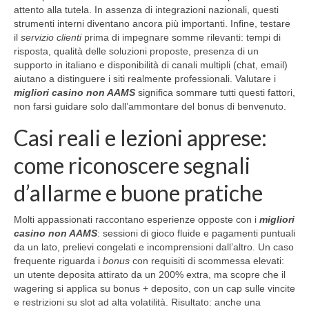
attento alla tutela. In assenza di integrazioni nazionali, questi
strumenti interni diventano ancora più importanti. Infine, testare
il
servizio clienti
prima di impegnare somme rilevanti: tempi di
risposta, qualità delle soluzioni proposte, presenza di un
supporto in italiano e disponibilità di canali multipli (chat, email)
aiutano a distinguere i siti realmente professionali. Valutare i
migliori casino non AAMS
significa sommare tutti questi fattori,
non farsi guidare solo dall’ammontare del bonus di benvenuto.
Casi reali e lezioni apprese:
come riconoscere segnali
d’allarme e buone pratiche
Molti appassionati raccontano esperienze opposte con i
migliori
casino non AAMS
: sessioni di gioco fluide e pagamenti puntuali
da un lato, prelievi congelati e incomprensioni dall’altro. Un caso
frequente riguarda i
bonus
con requisiti di scommessa elevati:
un utente deposita attirato da un 200% extra, ma scopre che il
wagering si applica su bonus + deposito, con un cap sulle vincite
e restrizioni su slot ad alta volatilità. Risultato: anche una