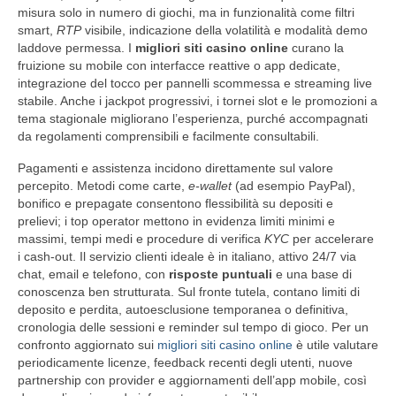
misura solo in numero di giochi, ma in funzionalità come filtri
smart,
RTP
visibile, indicazione della volatilità e modalità demo
laddove permessa. I
migliori siti casino online
curano la
fruizione su mobile con interfacce reattive o app dedicate,
integrazione del tocco per pannelli scommessa e streaming live
stabile. Anche i jackpot progressivi, i tornei slot e le promozioni a
tema stagionale migliorano l’esperienza, purché accompagnati
da regolamenti comprensibili e facilmente consultabili.
Pagamenti e assistenza incidono direttamente sul valore
percepito. Metodi come carte,
e-wallet
(ad esempio PayPal),
bonifico e prepagate consentono flessibilità su depositi e
prelievi; i top operator mettono in evidenza limiti minimi e
massimi, tempi medi e procedure di verifica
KYC
per accelerare
i cash-out. Il servizio clienti ideale è in italiano, attivo 24/7 via
chat, email e telefono, con
risposte puntuali
e una base di
conoscenza ben strutturata. Sul fronte tutela, contano limiti di
deposito e perdita, autoesclusione temporanea o definitiva,
cronologia delle sessioni e reminder sul tempo di gioco. Per un
confronto aggiornato sui
migliori siti casino online
è utile valutare
periodicamente licenze, feedback recenti degli utenti, nuove
partnership con provider e aggiornamenti dell’app mobile, così