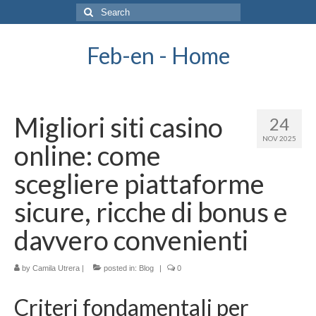
Search
for:
Feb-en - Home
Migliori siti casino
24
NOV 2025
online: come
scegliere piattaforme
sicure, ricche di bonus e
davvero convenienti
by
Camila Utrera
|
posted in:
Blog
|
0
Criteri fondamentali per