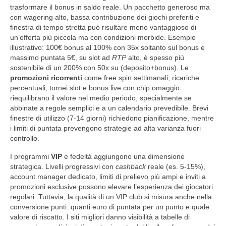
trasformare il bonus in saldo reale. Un pacchetto generoso ma
con wagering alto, bassa contribuzione dei giochi preferiti e
finestra di tempo stretta può risultare meno vantaggioso di
un’offerta più piccola ma con condizioni morbide. Esempio
illustrativo: 100€ bonus al 100% con 35x soltanto sul bonus e
massimo puntata 5€, su slot ad
RTP
alto, è spesso più
sostenibile di un 200% con 50x su (deposito+bonus). Le
promozioni ricorrenti
come free spin settimanali, ricariche
percentuali, tornei slot e bonus live con chip omaggio
riequilibrano il valore nel medio periodo, specialmente se
abbinate a regole semplici e a un calendario prevedibile. Brevi
finestre di utilizzo (7-14 giorni) richiedono pianificazione, mentre
i limiti di puntata prevengono strategie ad alta varianza fuori
controllo.
I programmi
VIP
e fedeltà aggiungono una dimensione
strategica. Livelli progressivi con
cashback
reale (es. 5-15%),
account manager dedicato, limiti di prelievo più ampi e inviti a
promozioni esclusive possono elevare l’esperienza dei giocatori
regolari. Tuttavia, la qualità di un VIP club si misura anche nella
conversione punti: quanti euro di puntata per un punto e quale
valore di riscatto. I siti migliori danno visibilità a tabelle di