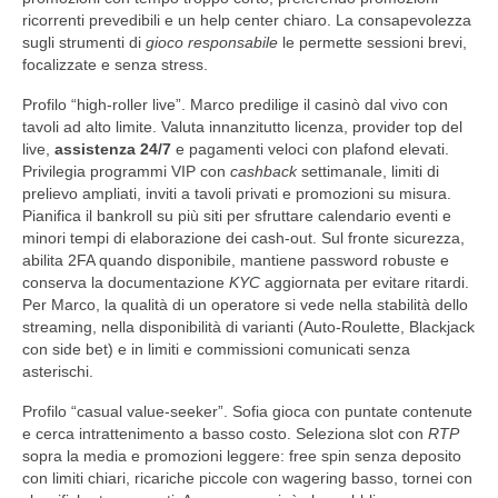
ricorrenti prevedibili e un help center chiaro. La consapevolezza
sugli strumenti di
gioco responsabile
le permette sessioni brevi,
focalizzate e senza stress.
Profilo “high-roller live”. Marco predilige il casinò dal vivo con
tavoli ad alto limite. Valuta innanzitutto licenza, provider top del
live,
assistenza 24/7
e pagamenti veloci con plafond elevati.
Privilegia programmi VIP con
cashback
settimanale, limiti di
prelievo ampliati, inviti a tavoli privati e promozioni su misura.
Pianifica il bankroll su più siti per sfruttare calendario eventi e
minori tempi di elaborazione dei cash-out. Sul fronte sicurezza,
abilita 2FA quando disponibile, mantiene password robuste e
conserva la documentazione
KYC
aggiornata per evitare ritardi.
Per Marco, la qualità di un operatore si vede nella stabilità dello
streaming, nella disponibilità di varianti (Auto-Roulette, Blackjack
con side bet) e in limiti e commissioni comunicati senza
asterischi.
Profilo “casual value-seeker”. Sofia gioca con puntate contenute
e cerca intrattenimento a basso costo. Seleziona slot con
RTP
sopra la media e promozioni leggere: free spin senza deposito
con limiti chiari, ricariche piccole con wagering basso, tornei con