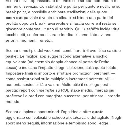
Scenario live: appassionato di tennis che sfrutta momentum e
numeri di servizio. Con statistiche punto per punto e notifiche su
break point, è possibile anticipare oscillazioni delle quote. Il
cash out
parziale diventa un alleato: si blinda una parte del
profitto dopo un break favorevole e si lascia correre il resto se il
giocatore conferma il turno di servizio. Qui l’
usabilità
incide: due
tocchi netti, conferma chiara e feedback immediato evitano
errori in momenti frenetici.
Scenario multiple del weekend: combinare 5-6 eventi su calcio e
basket. Le migliori app suggeriscono alternative a rischio
equivalente (ad esempio doppia chance al posto dell’esito
secco) e indicano l’impatto di ogni selezione sulla quota totale.
Impostare limiti di importo e sfruttare promozioni pertinenti —
come assicurazioni sulle multiple o incrementi percentuali —
aumenta sostenibilità e valore. Molto utile il riepilogo post-
partita: report con
metriche
su ROI, stake medio, mercati più
profittevoli e orari con maggiore successo, per affinare il proprio
metodo.
Scenario ippica e sport minori: l’app ideale offre
quote
aggiornate con velocità e schede atleta/cavallo dettagliate. Negli
sport meno seguiti, informazione e tempismo sono l’edge.