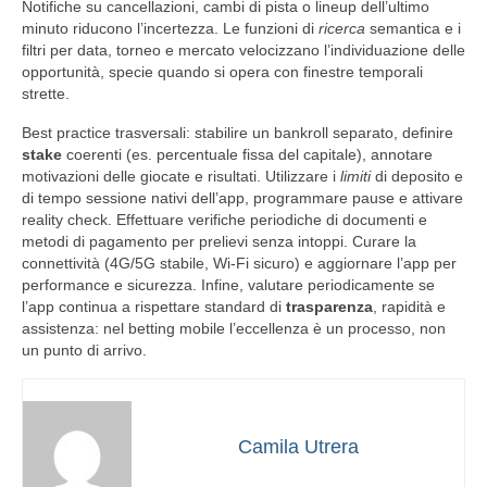
Notifiche su cancellazioni, cambi di pista o lineup dell’ultimo
minuto riducono l’incertezza. Le funzioni di
ricerca
semantica e i
filtri per data, torneo e mercato velocizzano l’individuazione delle
opportunità, specie quando si opera con finestre temporali
strette.
Best practice trasversali: stabilire un bankroll separato, definire
stake
coerenti (es. percentuale fissa del capitale), annotare
motivazioni delle giocate e risultati. Utilizzare i
limiti
di deposito e
di tempo sessione nativi dell’app, programmare pause e attivare
reality check. Effettuare verifiche periodiche di documenti e
metodi di pagamento per prelievi senza intoppi. Curare la
connettività (4G/5G stabile, Wi‑Fi sicuro) e aggiornare l’app per
performance e sicurezza. Infine, valutare periodicamente se
l’app continua a rispettare standard di
trasparenza
, rapidità e
assistenza: nel betting mobile l’eccellenza è un processo, non
un punto di arrivo.
Camila Utrera