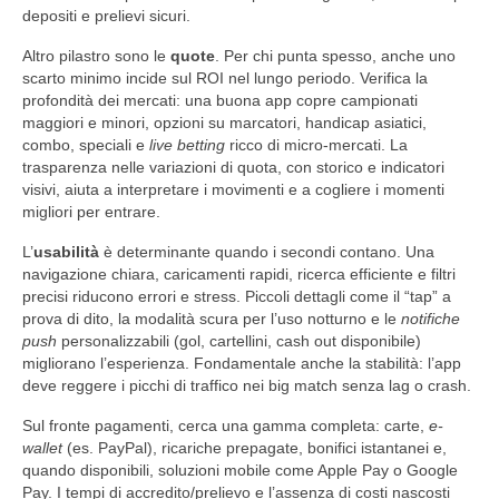
depositi e prelievi sicuri.
Altro pilastro sono le
quote
. Per chi punta spesso, anche uno
scarto minimo incide sul ROI nel lungo periodo. Verifica la
profondità dei mercati: una buona app copre campionati
maggiori e minori, opzioni su marcatori, handicap asiatici,
combo, speciali e
live betting
ricco di micro-mercati. La
trasparenza nelle variazioni di quota, con storico e indicatori
visivi, aiuta a interpretare i movimenti e a cogliere i momenti
migliori per entrare.
L’
usabilità
è determinante quando i secondi contano. Una
navigazione chiara, caricamenti rapidi, ricerca efficiente e filtri
precisi riducono errori e stress. Piccoli dettagli come il “tap” a
prova di dito, la modalità scura per l’uso notturno e le
notifiche
push
personalizzabili (gol, cartellini, cash out disponibile)
migliorano l’esperienza. Fondamentale anche la stabilità: l’app
deve reggere i picchi di traffico nei big match senza lag o crash.
Sul fronte pagamenti, cerca una gamma completa: carte,
e-
wallet
(es. PayPal), ricariche prepagate, bonifici istantanei e,
quando disponibili, soluzioni mobile come Apple Pay o Google
Pay. I tempi di accredito/prelievo e l’assenza di costi nascosti