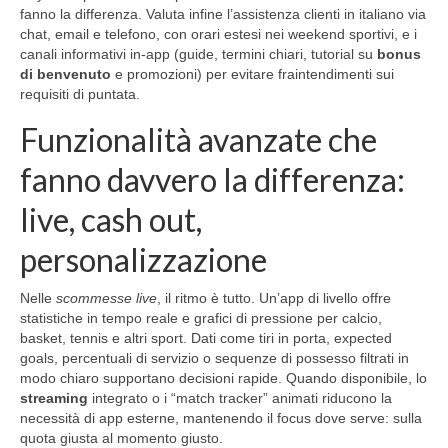
fanno la differenza. Valuta infine l’assistenza clienti in italiano via
chat, email e telefono, con orari estesi nei weekend sportivi, e i
canali informativi in-app (guide, termini chiari, tutorial su
bonus
di benvenuto
e promozioni) per evitare fraintendimenti sui
requisiti di puntata.
Funzionalità avanzate che
fanno davvero la differenza:
live, cash out,
personalizzazione
Nelle
scommesse live
, il ritmo è tutto. Un’app di livello offre
statistiche in tempo reale e grafici di pressione per calcio,
basket, tennis e altri sport. Dati come tiri in porta, expected
goals, percentuali di servizio o sequenze di possesso filtrati in
modo chiaro supportano decisioni rapide. Quando disponibile, lo
streaming
integrato o i “match tracker” animati riducono la
necessità di app esterne, mantenendo il focus dove serve: sulla
quota giusta al momento giusto.