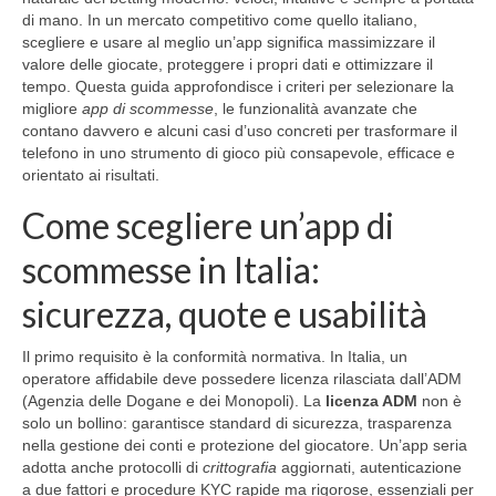
di mano. In un mercato competitivo come quello italiano,
scegliere e usare al meglio un’app significa massimizzare il
valore delle giocate, proteggere i propri dati e ottimizzare il
tempo. Questa guida approfondisce i criteri per selezionare la
migliore
app di scommesse
, le funzionalità avanzate che
contano davvero e alcuni casi d’uso concreti per trasformare il
telefono in uno strumento di gioco più consapevole, efficace e
orientato ai risultati.
Come scegliere un’app di
scommesse in Italia:
sicurezza, quote e usabilità
Il primo requisito è la conformità normativa. In Italia, un
operatore affidabile deve possedere licenza rilasciata dall’ADM
(Agenzia delle Dogane e dei Monopoli). La
licenza ADM
non è
solo un bollino: garantisce standard di sicurezza, trasparenza
nella gestione dei conti e protezione del giocatore. Un’app seria
adotta anche protocolli di
crittografia
aggiornati, autenticazione
a due fattori e procedure KYC rapide ma rigorose, essenziali per