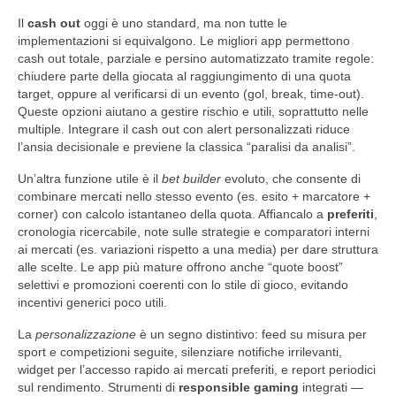
Il
cash out
oggi è uno standard, ma non tutte le
implementazioni si equivalgono. Le migliori app permettono
cash out totale, parziale e persino automatizzato tramite regole:
chiudere parte della giocata al raggiungimento di una quota
target, oppure al verificarsi di un evento (gol, break, time-out).
Queste opzioni aiutano a gestire rischio e utili, soprattutto nelle
multiple. Integrare il cash out con alert personalizzati riduce
l’ansia decisionale e previene la classica “paralisi da analisi”.
Un’altra funzione utile è il
bet builder
evoluto, che consente di
combinare mercati nello stesso evento (es. esito + marcatore +
corner) con calcolo istantaneo della quota. Affiancalo a
preferiti
,
cronologia ricercabile, note sulle strategie e comparatori interni
ai mercati (es. variazioni rispetto a una media) per dare struttura
alle scelte. Le app più mature offrono anche “quote boost”
selettivi e promozioni coerenti con lo stile di gioco, evitando
incentivi generici poco utili.
La
personalizzazione
è un segno distintivo: feed su misura per
sport e competizioni seguite, silenziare notifiche irrilevanti,
widget per l’accesso rapido ai mercati preferiti, e report periodici
sul rendimento. Strumenti di
responsible gaming
integrati —