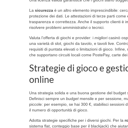
La
sicurezza
è un altro elemento imprescindibile: cerca
protezione dei dati. Le attestazioni di terze parti com
trasparenza e correttezza. Anche il supporto clienti è i
risolvere problemi amministrativi o tecnici.
Valuta l’offerta di giochi e provider: i
migliori
casinò ospi
una varietà di slot, giochi da tavolo, e tavoli live. Co
requisiti di puntata elevati o limitazioni di gioco. Infi
che supportano circuiti locali come PostePay, carte dei cir
Strategie di gioco e gesti
online
Una strategia solida e una buona gestione del budget so
Definisci sempre un
budget
mensile e per sessione, mai 
piccole: per esempio, se hai 300 €, stabilisci session
il numero di opportunità di gioco.
Adotta strategie specifiche per i diversi giochi. Per la
r
sistema flat, conteggio base per il blackjack) che aiutano