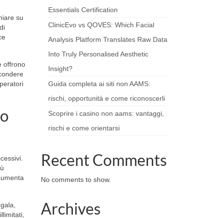
Essentials Certification
hiare su
ClinicEvo vs QOVES: Which Facial
di
ce
Analysis Platform Translates Raw Data
Into Truly Personalised Aesthetic
e offrono
Insight?
scondere
peratori
Guida completa ai siti non AAMS:
rischi, opportunità e come riconoscerli
no
Scoprire i casino non aams: vantaggi,
rischi e come orientarsi
Recent Comments
cessivi.
iù
 aumenta
No comments to show.
Archives
ngala,
limitati,