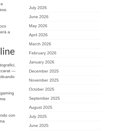
 e
July 2026
iosi.
June 2026
May 2026
ioco
terà a
April 2026
March 2026
line
February 2026
January 2026
tografici,
accarat —
December 2025
eplicando
November 2025
October 2025
rogaming
September 2025
orme
August 2025
iando con
July 2025
una
June 2025