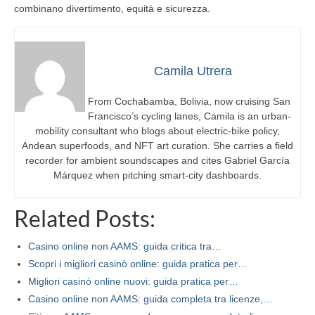
combinano divertimento, equità e sicurezza.
Camila Utrera
From Cochabamba, Bolivia, now cruising San
Francisco’s cycling lanes, Camila is an urban-
mobility consultant who blogs about electric-bike policy,
Andean superfoods, and NFT art curation. She carries a field
recorder for ambient soundscapes and cites Gabriel García
Márquez when pitching smart-city dashboards.
Related Posts:
Casino online non AAMS: guida critica tra…
Scopri i migliori casinò online: guida pratica per…
Migliori casinò online nuovi: guida pratica per…
Casino online non AAMS: guida completa tra licenze,…