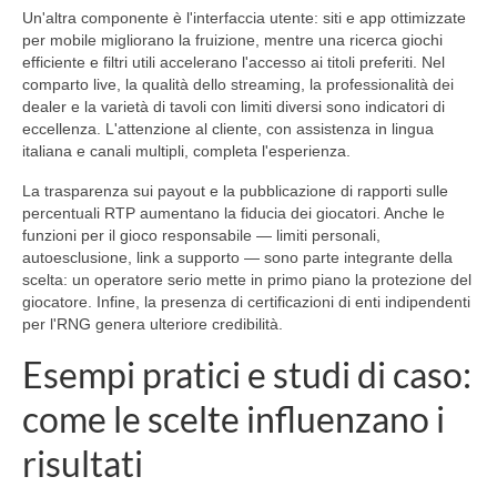
Un'altra componente è l'interfaccia utente: siti e app ottimizzate
per mobile migliorano la fruizione, mentre una ricerca giochi
efficiente e filtri utili accelerano l'accesso ai titoli preferiti. Nel
comparto live, la qualità dello streaming, la professionalità dei
dealer e la varietà di tavoli con limiti diversi sono indicatori di
eccellenza. L'attenzione al cliente, con assistenza in lingua
italiana e canali multipli, completa l'esperienza.
La trasparenza sui payout e la pubblicazione di rapporti sulle
percentuali RTP aumentano la fiducia dei giocatori. Anche le
funzioni per il gioco responsabile — limiti personali,
autoesclusione, link a supporto — sono parte integrante della
scelta: un operatore serio mette in primo piano la protezione del
giocatore. Infine, la presenza di certificazioni di enti indipendenti
per l'RNG genera ulteriore credibilità.
Esempi pratici e studi di caso:
come le scelte influenzano i
risultati