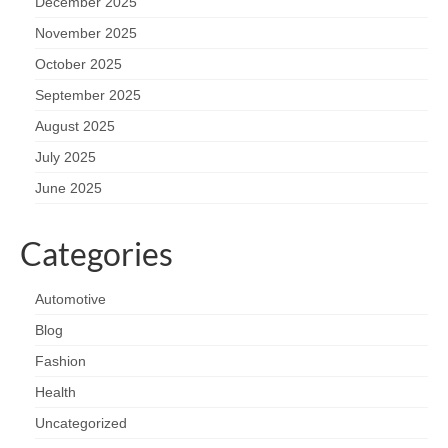
December 2025
November 2025
October 2025
September 2025
August 2025
July 2025
June 2025
Categories
Automotive
Blog
Fashion
Health
Uncategorized