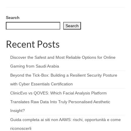
Search
Search
Recent Posts
Discover the Safest and Most Reliable Options for Online
Gaming from Saudi Arabia
Beyond the Tick‑Box: Building a Resilient Security Posture
with Cyber Essentials Certification
ClinicEvo vs QOVES: Which Facial Analysis Platform
Translates Raw Data Into Truly Personalised Aesthetic
Insight?
Guida completa ai siti non AAMS: rischi, opportunità e come
riconoscerli