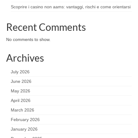
Scoprire i casino non aams: vantaggi, rischi e come orientarsi
Recent Comments
No comments to show.
Archives
July 2026
June 2026
May 2026
April 2026
March 2026
February 2026
January 2026