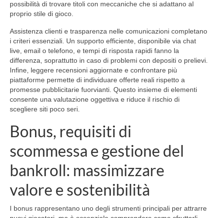
possibilità di trovare titoli con meccaniche che si adattano al
proprio stile di gioco.
Assistenza clienti e trasparenza nelle comunicazioni completano
i criteri essenziali. Un supporto efficiente, disponibile via chat
live, email o telefono, e tempi di risposta rapidi fanno la
differenza, soprattutto in caso di problemi con depositi o prelievi.
Infine, leggere recensioni aggiornate e confrontare più
piattaforme permette di individuare offerte reali rispetto a
promesse pubblicitarie fuorvianti. Questo insieme di elementi
consente una valutazione oggettiva e riduce il rischio di
scegliere siti poco seri.
Bonus, requisiti di
scommessa e gestione del
bankroll: massimizzare
valore e sostenibilità
I bonus rappresentano uno degli strumenti principali per attrarre