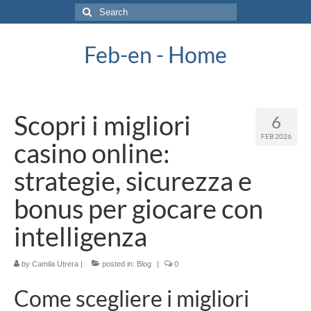
Search
for:
Feb-en - Home
Scopri i migliori
6
FEB 2026
casino online:
strategie, sicurezza e
bonus per giocare con
intelligenza
by
Camila Utrera
|
posted in:
Blog
|
0
Come scegliere i migliori