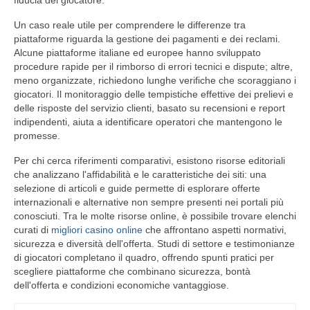
fiducia del giocatore.
Un caso reale utile per comprendere le differenze tra
piattaforme riguarda la gestione dei pagamenti e dei reclami.
Alcune piattaforme italiane ed europee hanno sviluppato
procedure rapide per il rimborso di errori tecnici e dispute; altre,
meno organizzate, richiedono lunghe verifiche che scoraggiano i
giocatori. Il monitoraggio delle tempistiche effettive dei prelievi e
delle risposte del servizio clienti, basato su recensioni e report
indipendenti, aiuta a identificare operatori che mantengono le
promesse.
Per chi cerca riferimenti comparativi, esistono risorse editoriali
che analizzano l'affidabilità e le caratteristiche dei siti: una
selezione di articoli e guide permette di esplorare offerte
internazionali e alternative non sempre presenti nei portali più
conosciuti. Tra le molte risorse online, è possibile trovare elenchi
curati di
migliori casino online
che affrontano aspetti normativi,
sicurezza e diversità dell'offerta. Studi di settore e testimonianze
di giocatori completano il quadro, offrendo spunti pratici per
scegliere piattaforme che combinano sicurezza, bontà
dell'offerta e condizioni economiche vantaggiose.