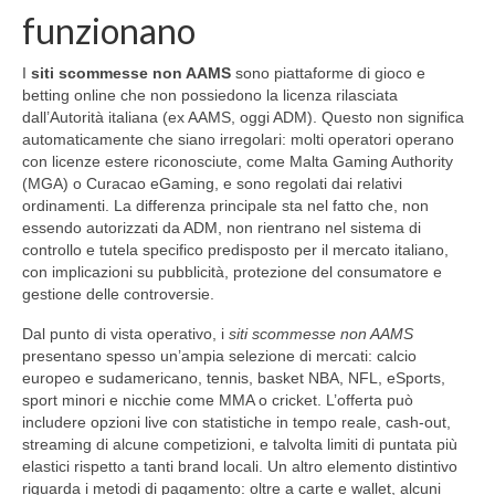
funzionano
I
siti scommesse non AAMS
sono piattaforme di gioco e
betting online che non possiedono la licenza rilasciata
dall’Autorità italiana (ex AAMS, oggi ADM). Questo non significa
automaticamente che siano irregolari: molti operatori operano
con licenze estere riconosciute, come Malta Gaming Authority
(MGA) o Curacao eGaming, e sono regolati dai relativi
ordinamenti. La differenza principale sta nel fatto che, non
essendo autorizzati da ADM, non rientrano nel sistema di
controllo e tutela specifico predisposto per il mercato italiano,
con implicazioni su pubblicità, protezione del consumatore e
gestione delle controversie.
Dal punto di vista operativo, i
siti scommesse non AAMS
presentano spesso un’ampia selezione di mercati: calcio
europeo e sudamericano, tennis, basket NBA, NFL, eSports,
sport minori e nicchie come MMA o cricket. L’offerta può
includere opzioni live con statistiche in tempo reale, cash-out,
streaming di alcune competizioni, e talvolta limiti di puntata più
elastici rispetto a tanti brand locali. Un altro elemento distintivo
riguarda i metodi di pagamento: oltre a carte e wallet, alcuni