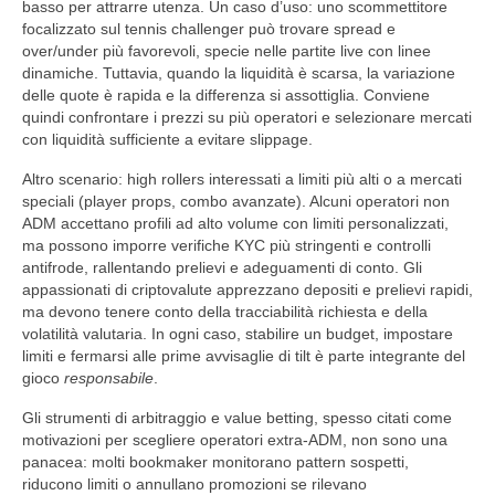
basso per attrarre utenza. Un caso d’uso: uno scommettitore
focalizzato sul tennis challenger può trovare spread e
over/under più favorevoli, specie nelle partite live con linee
dinamiche. Tuttavia, quando la liquidità è scarsa, la variazione
delle quote è rapida e la differenza si assottiglia. Conviene
quindi confrontare i prezzi su più operatori e selezionare mercati
con liquidità sufficiente a evitare slippage.
Altro scenario: high rollers interessati a limiti più alti o a mercati
speciali (player props, combo avanzate). Alcuni operatori non
ADM accettano profili ad alto volume con limiti personalizzati,
ma possono imporre verifiche KYC più stringenti e controlli
antifrode, rallentando prelievi e adeguamenti di conto. Gli
appassionati di criptovalute apprezzano depositi e prelievi rapidi,
ma devono tenere conto della tracciabilità richiesta e della
volatilità valutaria. In ogni caso, stabilire un budget, impostare
limiti e fermarsi alle prime avvisaglie di tilt è parte integrante del
gioco
responsabile
.
Gli strumenti di arbitraggio e value betting, spesso citati come
motivazioni per scegliere operatori extra-ADM, non sono una
panacea: molti bookmaker monitorano pattern sospetti,
riducono limiti o annullano promozioni se rilevano