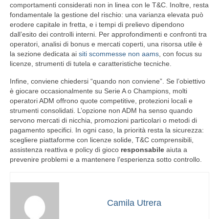
comportamenti considerati non in linea con le T&C. Inoltre, resta
fondamentale la gestione del rischio: una varianza elevata può
erodere capitale in fretta, e i tempi di prelievo dipendono
dall’esito dei controlli interni. Per approfondimenti e confronti tra
operatori, analisi di bonus e mercati coperti, una risorsa utile è
la sezione dedicata ai
siti scommesse non aams
, con focus su
licenze, strumenti di tutela e caratteristiche tecniche.
Infine, conviene chiedersi “quando non conviene”. Se l’obiettivo
è giocare occasionalmente su Serie A o Champions, molti
operatori ADM offrono quote competitive, protezioni locali e
strumenti consolidati. L’opzione non ADM ha senso quando
servono mercati di nicchia, promozioni particolari o metodi di
pagamento specifici. In ogni caso, la priorità resta la sicurezza:
scegliere piattaforme con licenze solide, T&C comprensibili,
assistenza reattiva e policy di gioco
responsabile
aiuta a
prevenire problemi e a mantenere l’esperienza sotto controllo.
Camila Utrera