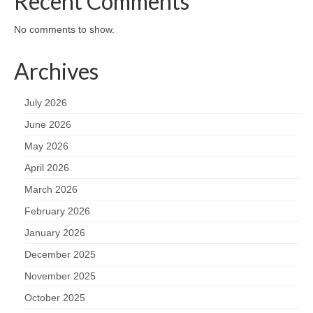
Recent Comments
No comments to show.
Archives
July 2026
June 2026
May 2026
April 2026
March 2026
February 2026
January 2026
December 2025
November 2025
October 2025