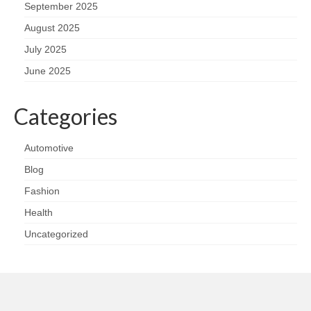
September 2025
August 2025
July 2025
June 2025
Categories
Automotive
Blog
Fashion
Health
Uncategorized