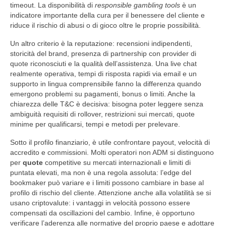
timeout. La disponibilità di
responsible gambling tools
è un
indicatore importante della cura per il benessere del cliente e
riduce il rischio di abusi o di gioco oltre le proprie possibilità.
Un altro criterio è la reputazione: recensioni indipendenti,
storicità del brand, presenza di partnership con provider di
quote riconosciuti e la qualità dell’assistenza. Una live chat
realmente operativa, tempi di risposta rapidi via email e un
supporto in lingua comprensibile fanno la differenza quando
emergono problemi su pagamenti, bonus o limiti. Anche la
chiarezza delle T&C è decisiva: bisogna poter leggere senza
ambiguità requisiti di rollover, restrizioni sui mercati, quote
minime per qualificarsi, tempi e metodi per prelevare.
Sotto il profilo finanziario, è utile confrontare payout, velocità di
accredito e commissioni. Molti operatori non ADM si distinguono
per
quote
competitive su mercati internazionali e limiti di
puntata elevati, ma non è una regola assoluta: l’edge del
bookmaker può variare e i limiti possono cambiare in base al
profilo di rischio del cliente. Attenzione anche alla volatilità se si
usano criptovalute: i vantaggi in velocità possono essere
compensati da oscillazioni del cambio. Infine, è opportuno
verificare l’aderenza alle normative del proprio paese e adottare