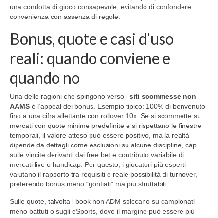
una condotta di gioco consapevole, evitando di confondere
convenienza con assenza di regole.
Bonus, quote e casi d’uso
reali: quando conviene e
quando no
Una delle ragioni che spingono verso i
siti scommesse non
AAMS
è l’appeal dei bonus. Esempio tipico: 100% di benvenuto
fino a una cifra allettante con rollover 10x. Se si scommette su
mercati con quote minime predefinite e si rispettano le finestre
temporali, il valore atteso può essere positivo, ma la realtà
dipende da dettagli come esclusioni su alcune discipline, cap
sulle vincite derivanti dai free bet e contributo variabile di
mercati live o handicap. Per questo, i giocatori più esperti
valutano il rapporto tra requisiti e reale possibilità di turnover,
preferendo bonus meno “gonfiati” ma più sfruttabili.
Sulle quote, talvolta i book non ADM spiccano su campionati
meno battuti o sugli eSports, dove il margine può essere più