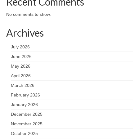
Recent Comments
No comments to show.
Archives
July 2026
June 2026
May 2026
April 2026
March 2026
February 2026
January 2026
December 2025
November 2025
October 2025