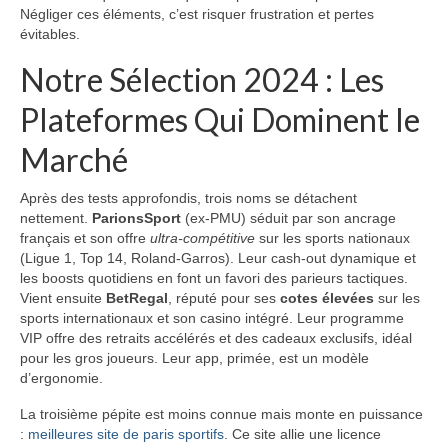
Négliger ces éléments, c’est risquer frustration et pertes
évitables.
Notre Sélection 2024 : Les
Plateformes Qui Dominent le
Marché
Après des tests approfondis, trois noms se détachent
nettement.
ParionsSport
(ex-PMU) séduit par son ancrage
français et son offre
ultra-compétitive
sur les sports nationaux
(Ligue 1, Top 14, Roland-Garros). Leur cash-out dynamique et
les boosts quotidiens en font un favori des parieurs tactiques.
Vient ensuite
BetRegal
, réputé pour ses
cotes élevées
sur les
sports internationaux et son casino intégré. Leur programme
VIP offre des retraits accélérés et des cadeaux exclusifs, idéal
pour les gros joueurs. Leur app, primée, est un modèle
d’ergonomie.
La troisième pépite est moins connue mais monte en puissance
:
meilleures site de paris sportifs
. Ce site allie une licence