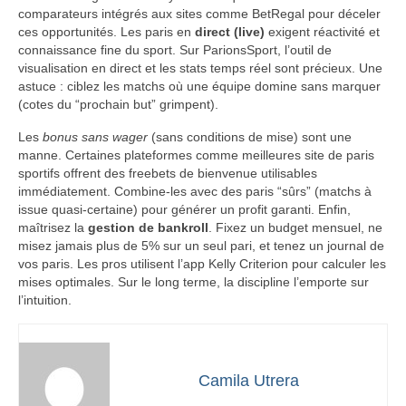
comparateurs intégrés aux sites comme BetRegal pour déceler
ces opportunités. Les paris en
direct (live)
exigent réactivité et
connaissance fine du sport. Sur ParionsSport, l’outil de
visualisation en direct et les stats temps réel sont précieux. Une
astuce : ciblez les matchs où une équipe domine sans marquer
(cotes du “prochain but” grimpent).
Les
bonus sans wager
(sans conditions de mise) sont une
manne. Certaines plateformes comme meilleures site de paris
sportifs offrent des freebets de bienvenue utilisables
immédiatement. Combine-les avec des paris “sûrs” (matchs à
issue quasi-certaine) pour générer un profit garanti. Enfin,
maîtrisez la
gestion de bankroll
. Fixez un budget mensuel, ne
misez jamais plus de 5% sur un seul pari, et tenez un journal de
vos paris. Les pros utilisent l’app Kelly Criterion pour calculer les
mises optimales. Sur le long terme, la discipline l’emporte sur
l’intuition.
Camila Utrera