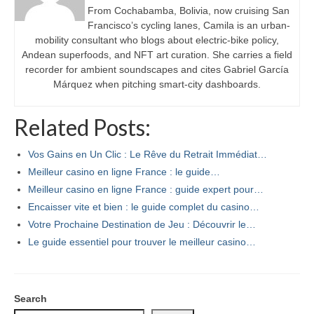
From Cochabamba, Bolivia, now cruising San
Francisco’s cycling lanes, Camila is an urban-
mobility consultant who blogs about electric-bike policy,
Andean superfoods, and NFT art curation. She carries a field
recorder for ambient soundscapes and cites Gabriel García
Márquez when pitching smart-city dashboards.
Related Posts:
Vos Gains en Un Clic : Le Rêve du Retrait Immédiat…
Meilleur casino en ligne France : le guide…
Meilleur casino en ligne France : guide expert pour…
Encaisser vite et bien : le guide complet du casino…
Votre Prochaine Destination de Jeu : Découvrir le…
Le guide essentiel pour trouver le meilleur casino…
Search