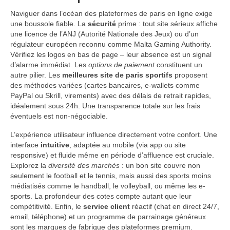
Naviguer dans l’océan des plateformes de paris en ligne exige
une boussole fiable. La
sécurité
prime : tout site sérieux affiche
une licence de l’ANJ (Autorité Nationale des Jeux) ou d’un
régulateur européen reconnu comme Malta Gaming Authority.
Vérifiez les logos en bas de page – leur absence est un signal
d’alarme immédiat. Les
options de paiement
constituent un
autre pilier. Les
meilleures site de paris sportifs
proposent
des méthodes variées (cartes bancaires, e-wallets comme
PayPal ou Skrill, virements) avec des délais de retrait rapides,
idéalement sous 24h. Une transparence totale sur les frais
éventuels est non-négociable.
L’expérience utilisateur influence directement votre confort. Une
interface
intuitive
, adaptée au mobile (via app ou site
responsive) et fluide même en période d’affluence est cruciale.
Explorez la
diversité des marchés
: un bon site couvre non
seulement le football et le tennis, mais aussi des sports moins
médiatisés comme le handball, le volleyball, ou même les e-
sports. La profondeur des cotes compte autant que leur
compétitivité. Enfin, le
service client
réactif (chat en direct 24/7,
email, téléphone) et un programme de parrainage généreux
sont les marques de fabrique des plateformes premium.