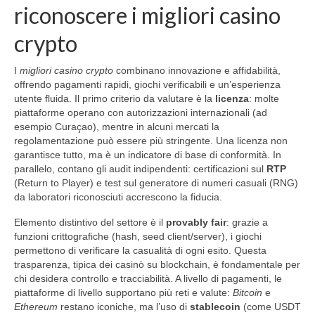
riconoscere i migliori casino
crypto
I
migliori casino crypto
combinano innovazione e affidabilità,
offrendo pagamenti rapidi, giochi verificabili e un’esperienza
utente fluida. Il primo criterio da valutare è la
licenza
: molte
piattaforme operano con autorizzazioni internazionali (ad
esempio Curaçao), mentre in alcuni mercati la
regolamentazione può essere più stringente. Una licenza non
garantisce tutto, ma è un indicatore di base di conformità. In
parallelo, contano gli audit indipendenti: certificazioni sul
RTP
(Return to Player) e test sul generatore di numeri casuali (RNG)
da laboratori riconosciuti accrescono la fiducia.
Elemento distintivo del settore è il
provably fair
: grazie a
funzioni crittografiche (hash, seed client/server), i giochi
permettono di verificare la casualità di ogni esito. Questa
trasparenza, tipica dei casinò su blockchain, è fondamentale per
chi desidera controllo e tracciabilità. A livello di pagamenti, le
piattaforme di livello supportano più reti e valute:
Bitcoin
e
Ethereum
restano iconiche, ma l’uso di
stablecoin
(come USDT