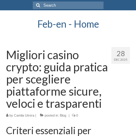
Search
for:
Feb-en - Home
Migliori casino
28
DEC 2025
crypto: guida pratica
per scegliere
piattaforme sicure,
veloci e trasparenti
by
Camila Utrera
|
posted in:
Blog
|
0
Criteri essenziali per