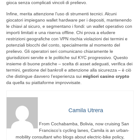
gioca senza complicati vincoli di prelievo.
Infine, merita attenzione l’uso di strumenti tecnici. Alcuni
giocatori impiegano wallet hardware per i depositi, mantenendo
le chiavi al sicuro, e segmentano i fondi: un wallet operativo con
importi limitati e una riserva offline. Chi prova a eludere
restrizioni geografiche con VPN rischia violazioni dei termini e
potenziali blocchi del conto, specialmente al momento del
prelievo. Gli operatori seri comunicano chiaramente le
giurisdizioni servite e le politiche sul KYC progressivo. Questo
insieme di buone pratiche – scelta di asset adeguati, verifica dei
termini, gestione del bankroll e attenzione alla sicurezza – è ciò
che distingue davvero l’esperienza sui
migliori casino crypto
da quella su piattaforme improvvisate.
Camila Utrera
From Cochabamba, Bolivia, now cruising San
Francisco’s cycling lanes, Camila is an urban-
mobility consultant who blogs about electric-bike policy,