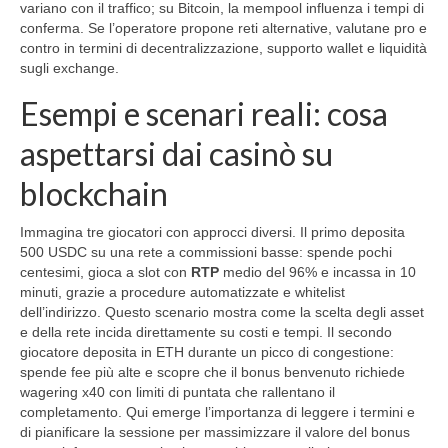
variano con il traffico; su Bitcoin, la mempool influenza i tempi di
conferma. Se l’operatore propone reti alternative, valutane pro e
contro in termini di decentralizzazione, supporto wallet e liquidità
sugli exchange.
Esempi e scenari reali: cosa
aspettarsi dai casinò su
blockchain
Immagina tre giocatori con approcci diversi. Il primo deposita
500 USDC su una rete a commissioni basse: spende pochi
centesimi, gioca a slot con
RTP
medio del 96% e incassa in 10
minuti, grazie a procedure automatizzate e whitelist
dell’indirizzo. Questo scenario mostra come la scelta degli asset
e della rete incida direttamente su costi e tempi. Il secondo
giocatore deposita in ETH durante un picco di congestione:
spende fee più alte e scopre che il bonus benvenuto richiede
wagering x40 con limiti di puntata che rallentano il
completamento. Qui emerge l’importanza di leggere i termini e
di pianificare la sessione per massimizzare il valore del bonus