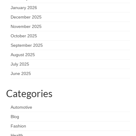
January 2026
December 2025
November 2025
October 2025
September 2025
August 2025
July 2025
June 2025
Categories
Automotive
Blog
Fashion
Health