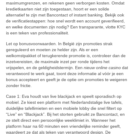
maximumgrenzen, en rekenen geen verborgen kosten. Omdat
kredietkaarten niet zijn toegestaan, hoort er een solide
alternatief te zijn met Bancontact of instant banking. Bekijk ook
de verificatiestappen: hoe snel wordt een account geverifieerd,
en welke documenten zijn nodig? Een transparante, vlotte KYC
is een teken van professionaliteit.
Let op bonusvoorwaarden. In België zijn promoties strak
gereguleerd en moeten ze helder zijn. Als er een
welkomstpakket of terugkerende promotie is, controleer dan de
inzetvereisten, de maximale inzet per ronde tijdens het
vrijspelen, en de geldigheidstermijn. Een
nieuw online casino
dat
verantwoord te werk gaat, toont deze informatie al vóór je een
bonus accepteert en geeft je de optie om promoties te weigeren
zonder frictie.
Case 1: Eva houdt van live blackjack en speelt sporadisch op
mobiel. Ze kiest een platform met Nederlandstalige live tafels,
duidelijke tafellimieten en een mobiele lobby die snel filtert op
“Live” en “Blackjack”. Bij het storten gebruikt ze Bancontact, en
ze stelt direct een persoonlijke weeklimiet in. Wanneer het
platform haar na 60 minuten een vriendelijke reminder geeft,
waardeert ze dat als teken van verantwoord design. De