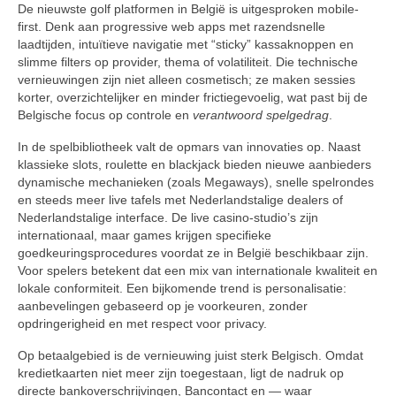
De nieuwste golf platformen in België is uitgesproken mobile-
first. Denk aan progressive web apps met razendsnelle
laadtijden, intuïtieve navigatie met “sticky” kassaknoppen en
slimme filters op provider, thema of volatiliteit. Die technische
vernieuwingen zijn niet alleen cosmetisch; ze maken sessies
korter, overzichtelijker en minder frictiegevoelig, wat past bij de
Belgische focus op controle en
verantwoord spelgedrag
.
In de spelbibliotheek valt de opmars van innovaties op. Naast
klassieke slots, roulette en blackjack bieden nieuwe aanbieders
dynamische mechanieken (zoals Megaways), snelle spelrondes
en steeds meer live tafels met Nederlandstalige dealers of
Nederlandstalige interface. De live casino-studio’s zijn
internationaal, maar games krijgen specifieke
goedkeuringsprocedures voordat ze in België beschikbaar zijn.
Voor spelers betekent dat een mix van internationale kwaliteit en
lokale conformiteit. Een bijkomende trend is personalisatie:
aanbevelingen gebaseerd op je voorkeuren, zonder
opdringerigheid en met respect voor privacy.
Op betaalgebied is de vernieuwing juist sterk Belgisch. Omdat
kredietkaarten niet meer zijn toegestaan, ligt de nadruk op
directe bankoverschrijvingen, Bancontact en — waar