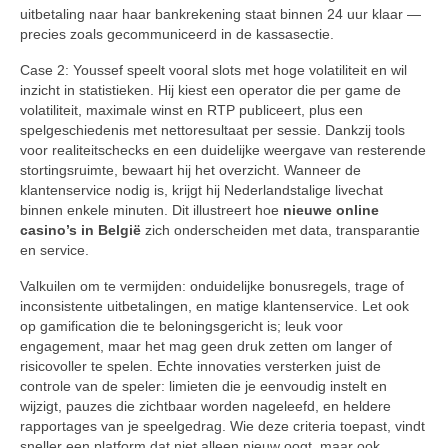
uitbetaling naar haar bankrekening staat binnen 24 uur klaar —
precies zoals gecommuniceerd in de kassasectie.
Case 2: Youssef speelt vooral slots met hoge volatiliteit en wil
inzicht in statistieken. Hij kiest een operator die per game de
volatiliteit, maximale winst en RTP publiceert, plus een
spelgeschiedenis met nettoresultaat per sessie. Dankzij tools
voor realiteitschecks en een duidelijke weergave van resterende
stortingsruimte, bewaart hij het overzicht. Wanneer de
klantenservice nodig is, krijgt hij Nederlandstalige livechat
binnen enkele minuten. Dit illustreert hoe
nieuwe online
casino’s in België
zich onderscheiden met data, transparantie
en service.
Valkuilen om te vermijden: onduidelijke bonusregels, trage of
inconsistente uitbetalingen, en matige klantenservice. Let ook
op gamification die te beloningsgericht is; leuk voor
engagement, maar het mag geen druk zetten om langer of
risicovoller te spelen. Echte innovaties versterken juist de
controle van de speler: limieten die je eenvoudig instelt en
wijzigt, pauzes die zichtbaar worden nageleefd, en heldere
rapportages van je speelgedrag. Wie deze criteria toepast, vindt
sneller een platform dat niet alleen nieuw oogt, maar ook