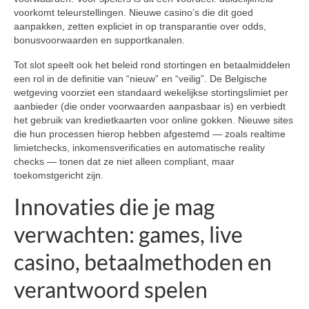
voorkomt teleurstellingen. Nieuwe casino’s die dit goed
aanpakken, zetten expliciet in op transparantie over odds,
bonusvoorwaarden en supportkanalen.
Tot slot speelt ook het beleid rond stortingen en betaalmiddelen
een rol in de definitie van “nieuw” en “veilig”. De Belgische
wetgeving voorziet een standaard wekelijkse stortingslimiet per
aanbieder (die onder voorwaarden aanpasbaar is) en verbiedt
het gebruik van kredietkaarten voor online gokken. Nieuwe sites
die hun processen hierop hebben afgestemd — zoals realtime
limietchecks, inkomensverificaties en automatische reality
checks — tonen dat ze niet alleen compliant, maar
toekomstgericht zijn.
Innovaties die je mag
verwachten: games, live
casino, betaalmethoden en
verantwoord spelen