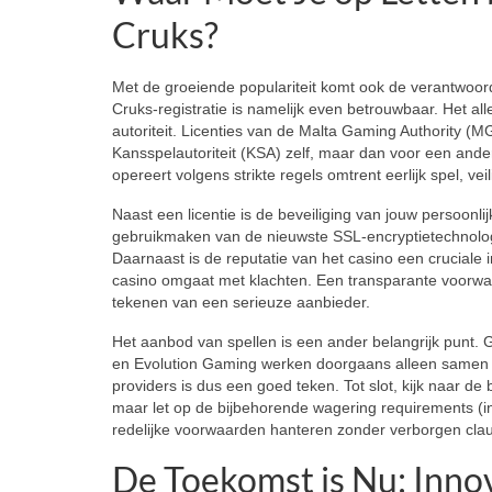
Cruks?
Met de groeiende populariteit komt ook de verantwoor
Cruks-registratie is namelijk even betrouwbaar. Het all
autoriteit. Licenties van de Malta Gaming Authority
Kansspelautoriteit (KSA) zelf, maar dan voor een ande
opereert volgens strikte regels omtrent eerlijk spel, vei
Naast een licentie is de beveiliging van jouw persoonli
gebruikmaken van de nieuwste SSL-encryptietechnologie
Daarnaast is de reputatie van het casino een cruciale 
casino omgaat met klachten. Een transparante voorwaar
tekenen van een serieuze aanbieder.
Het aanbod van spellen is een ander belangrijk punt
en Evolution Gaming werken doorgaans alleen samen 
providers is dus een goed teken. Tot slot, kijk naar 
maar let op de bijbehorende wagering requirements (i
redelijke voorwaarden hanteren zonder verborgen clau
De Toekomst is Nu: Inno