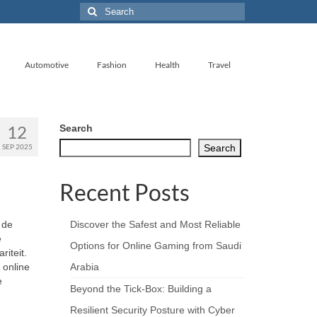
Search
for:
Automotive
Fashion
Health
Travel
12
Search
SEP 2025
Search
Recent Posts
 de
Discover the Safest and Most Reliable
e
Options for Online Gaming from Saudi
riteit.
 online
Arabia
e
Beyond the Tick‑Box: Building a
Resilient Security Posture with Cyber