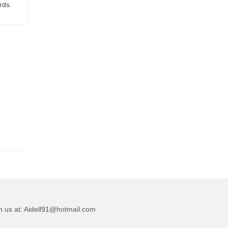
rds.
h us at:
Aidell91@hotmail.com