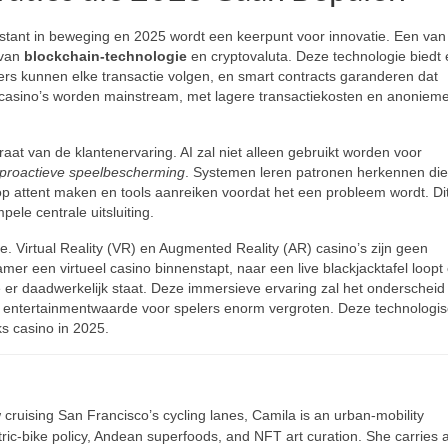
nstant in beweging en 2025 wordt een keerpunt voor innovatie. Een van
 van
blockchain-technologie
en cryptovaluta. Deze technologie biedt
ers kunnen elke transactie volgen, en smart contracts garanderen dat
o-casino’s worden mainstream, met lagere transactiekosten en anoniem
graat van de klantenervaring. AI zal niet alleen gebruikt worden voor
proactieve speelbescherming
. Systemen leren patronen herkennen di
op attent maken en tools aanreiken voordat het een probleem wordt. Dit
ele centrale uitsluiting.
 Virtual Reality (VR) en Augmented Reality (AR) casino’s zijn geen
kamer een virtueel casino binnenstapt, naar een live blackjacktafel loopt
e er daadwerkelijk staat. Deze immersieve ervaring zal het onderscheid
e entertainmentwaarde voor spelers enorm vergroten. Deze technologi
s casino in 2025.
ruising San Francisco’s cycling lanes, Camila is an urban-mobility
ric-bike policy, Andean superfoods, and NFT art curation. She carries a