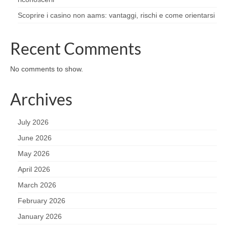
Scoprire i casino non aams: vantaggi, rischi e come orientarsi
Recent Comments
No comments to show.
Archives
July 2026
June 2026
May 2026
April 2026
March 2026
February 2026
January 2026