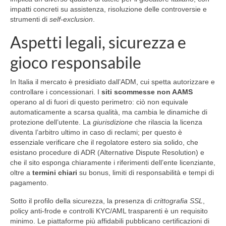
impatti concreti su assistenza, risoluzione delle controversie e
strumenti di
self-exclusion
.
Aspetti legali, sicurezza e
gioco responsabile
In Italia il mercato è presidiato dall’ADM, cui spetta autorizzare e
controllare i concessionari. I
siti scommesse non AAMS
operano al di fuori di questo perimetro: ciò non equivale
automaticamente a scarsa qualità, ma cambia le dinamiche di
protezione dell’utente. La
giurisdizione
che rilascia la licenza
diventa l’arbitro ultimo in caso di reclami; per questo è
essenziale verificare che il regolatore estero sia solido, che
esistano procedure di ADR (Alternative Dispute Resolution) e
che il sito esponga chiaramente i riferimenti dell’ente licenziante,
oltre a
termini chiari
su bonus, limiti di responsabilità e tempi di
pagamento.
Sotto il profilo della sicurezza, la presenza di
crittografia SSL
,
policy anti-frode e controlli KYC/AML trasparenti è un requisito
minimo. Le piattaforme più affidabili pubblicano certificazioni di