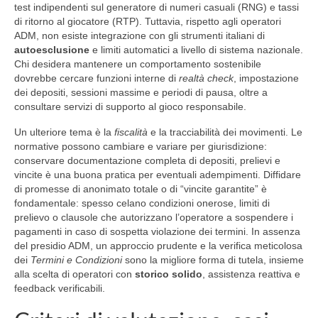
test indipendenti sul generatore di numeri casuali (RNG) e tassi
di ritorno al giocatore (RTP). Tuttavia, rispetto agli operatori
ADM, non esiste integrazione con gli strumenti italiani di
autoesclusione
e limiti automatici a livello di sistema nazionale.
Chi desidera mantenere un comportamento sostenibile
dovrebbe cercare funzioni interne di
realtà check
, impostazione
dei depositi, sessioni massime e periodi di pausa, oltre a
consultare servizi di supporto al gioco responsabile.
Un ulteriore tema è la
fiscalità
e la tracciabilità dei movimenti. Le
normative possono cambiare e variare per giurisdizione:
conservare documentazione completa di depositi, prelievi e
vincite è una buona pratica per eventuali adempimenti. Diffidare
di promesse di anonimato totale o di “vincite garantite” è
fondamentale: spesso celano condizioni onerose, limiti di
prelievo o clausole che autorizzano l’operatore a sospendere i
pagamenti in caso di sospetta violazione dei termini. In assenza
del presidio ADM, un approccio prudente e la verifica meticolosa
dei
Termini e Condizioni
sono la migliore forma di tutela, insieme
alla scelta di operatori con
storico solido
, assistenza reattiva e
feedback verificabili.