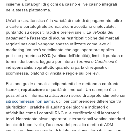
insieme a cataloghi di giochi da casinò e live casino integrati
nella stessa piattaforma.
Un’altra caratteristica è la varietà di metodi di pagamento: oltre
a carte e portafogli elettronici, alcuni accettano criptovalute,
puntando su depositi rapidi e prelievi snelli. La
velocità dei
pagamenti
e l’assenza di alcune restrizioni tipiche dei mercati
regolati nazionali vengono spesso utilizzate come leve di
marketing. Va però sottolineato che ogni operatore applica
politiche proprie su
KYC
(verifica dell’identità), limiti di puntata e
termini dei bonus: leggere per intero i
Termini e Condizioni
è
indispensabile, soprattutto quando si parla di requisiti di
scommessa, plafond di vincita e regole sui prelievi.
Esistono guide e analisi indipendenti che mettono a confronto
licenze,
reputazione
e qualità dei mercati. Un esempio è la
possibilità di informarsi attraverso risorse di approfondimento sui
siti scommesse non aams
, utili per comprendere differenze tra
giurisdizioni, pratiche di auditing dei giochi e indicatori di
affidabilità come i controlli RNG o le certificazioni di laboratori
terzi. Nonostante alcuni operatori internazionali vantino standard
tecnici di buon livello, l’assenza del presidio diretto di ADM
implica un diverso quadro di tutele per il giocatore italiano, con