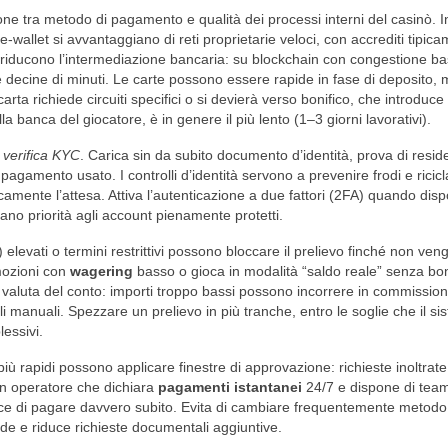
ne tra metodo di pagamento e qualità dei processi interni del casinò. I
 e-wallet si avvantaggiano di reti proprietarie veloci, con accrediti tipic
e riducono l’intermediazione bancaria: su blockchain con congestione b
e decine di minuti. Le carte possono essere rapide in fase di deposito,
rta richiede circuiti specifici o si devierà verso bonifico, che introduce ri
alla banca del giocatore, è in genere il più lento (1–3 giorni lavorativi).
a
verifica KYC
. Carica sin da subito documento d’identità, prova di resid
pagamento usato. I controlli d’identità servono a prevenire frodi e ricicl
amente l’attesa. Attiva l’autenticazione a due fattori (2FA) quando dispo
ano priorità agli account pienamente protetti.
) elevati o termini restrittivi possono bloccare il prelievo finché non ve
omozioni con
wagering
basso o gioca in modalità “saldo reale” senza bo
a valuta del conto: importi troppo bassi possono incorrere in commissioni
li manuali. Spezzare un prelievo in più tranche, entro le soglie che il s
essivi.
 più rapidi possono applicare finestre di approvazione: richieste inoltrate 
 Un operatore che dichiara
pagamenti istantanei
24/7 e dispone di tea
ce di pagare davvero subito. Evita di cambiare frequentemente metodo
rode e riduce richieste documentali aggiuntive.