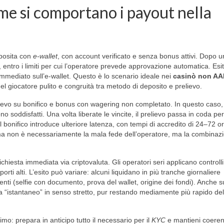
ome si comportano i payout nella
eposita con
e-wallet
, con account verificato e senza bonus attivi. Dopo 
 entro i limiti per cui l’operatore prevede approvazione automatica. Esit
mediato sull’e-wallet. Questo è lo scenario ideale nei
casinò non A
del giocatore pulito e congruità tra metodo di deposito e prelievo.
lievo su bonifico e bonus con wagering non completato. In questo caso,
o soddisfatti. Una volta liberate le vincite, il prelievo passa in coda per
 bonifico introduce ulteriore latenza, con tempi di accredito di 24–72 o
ema non è necessariamente la mala fede dell’operatore, ma la combinazi
richiesta immediata via criptovaluta. Gli operatori seri applicano controlli
orti alti. L’esito può variare: alcuni liquidano in più tranche giornaliere
umenti (selfie con documento, prova del wallet, origine dei fondi). Anche s
ia “istantaneo” in senso stretto, pur restando mediamente più rapido del
o: prepara in anticipo tutto il necessario per il
KYC
e mantieni coerent