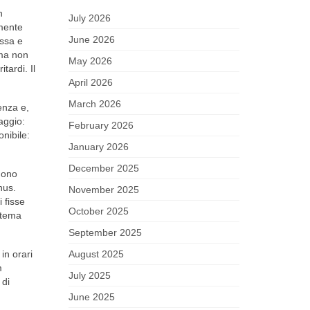
n
July 2026
amente
June 2026
assa e
 ma non
May 2026
tardi. Il
April 2026
March 2026
enza e,
aggio:
February 2026
nibile:
January 2026
December 2025
ngono
nus.
November 2025
 fisse
October 2025
istema
September 2025
in orari
August 2025
m
July 2025
 di
June 2025