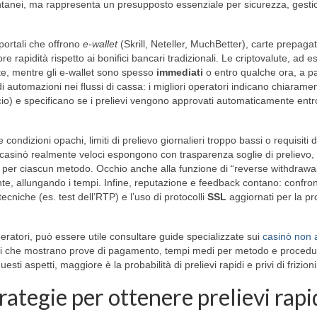
ntanei, ma rappresenta un presupposto essenziale per sicurezza, gesti
 portali che offrono
e-wallet
(Skrill, Neteller, MuchBetter), carte prepaga
e rapidità rispetto ai bonifici bancari tradizionali. Le criptovalute, ad 
e, mentre gli e-wallet sono spesso
immediati
o entro qualche ora, a p
di automazioni nei flussi di cassa: i migliori operatori indicano chiaramen
cio) e specificano se i prelievi vengono approvati automaticamente entro
e condizioni opachi, limiti di prelievo giornalieri troppo bassi o requisiti d
I casinò realmente veloci espongono con trasparenza soglie di prelievo,
 per ciascun metodo. Occhio anche alla funzione di “reverse withdrawal
nte, allungando i tempi. Infine, reputazione e feedback contano: confro
tecniche (es. test dell’RTP) e l’uso di protocolli
SSL
aggiornati per la pr
operatori, può essere utile consultare guide specializzate sui
casinò non
oni che mostrano prove di pagamento, tempi medi per metodo e procedu
ti aspetti, maggiore è la probabilità di prelievi rapidi e privi di frizioni
ategie per ottenere prelievi rapi