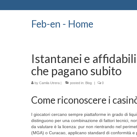
Feb-en - Home
Istantanei e affidabi
che pagano subito
by
Camila Utrera
|
posted in:
Blog
|
0
Come riconoscere i casi
I giocatori cercano sempre piattaforme in grado di liquid
distinguono per una combinazione di fattori tecnici, nor
da valutare è la licenza: pur non rientrando nel perime
(MGA) o Curacao, applicano standard di conformità e